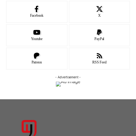
Facebook
X
Youtube
PayPal
Patreon
RSS Feed
- Advertisement -