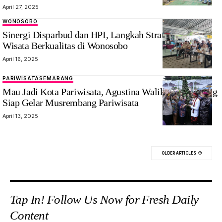
April 27, 2025
WONOSOBO
Sinergi Disparbud dan HPI, Langkah Strategis Dorong
Wisata Berkualitas di Wonosobo
April 16, 2025
PARIWISATA
SEMARANG
Walikota
Mau Jadi Kota Pariwisata, Agustina Walikota Semarang
semarang
Siap Gelar Musrembang Pariwisata
April 13, 2025
OLDER ARTICLES
Tap In! Follow Us Now for Fresh Daily
Content