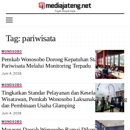
Tag:
pariwisata
WONOSOBO
Pemkab Wonosobo Dorong Kepatuhan Standar Usaha
Pariwisata Melalui Monitoring Terpadu
Juni 4, 2026
WONOSOBO
Tingkatkan Standar Pelayanan dan Keselamatan
Wisatawan, Pemkab Wonosobo Laksanakan Monitoring
dan Pembinaan Usaha Glamping
Juni 4, 2026
WONOSOBO
‎Museum Daerah Wonosobo Ramai Dikunjungi