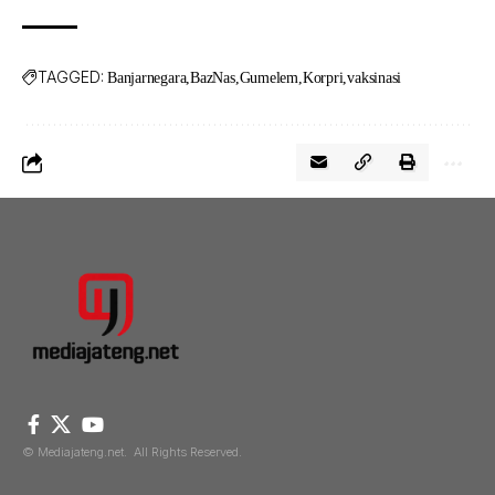
TAGGED:
Banjarnegara
BazNas
Gumelem
Korpri
vaksinasi
© Mediajateng.net. All Rights Reserved.