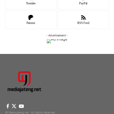
Youtube
PayPal
Patreon
RSS Feed
- Advertisement -
© Mediajateng.net. All Rights Reserved.