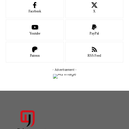
Facebook
X
Youtube
PayPal
Patreon
RSS Feed
- Advertisement -