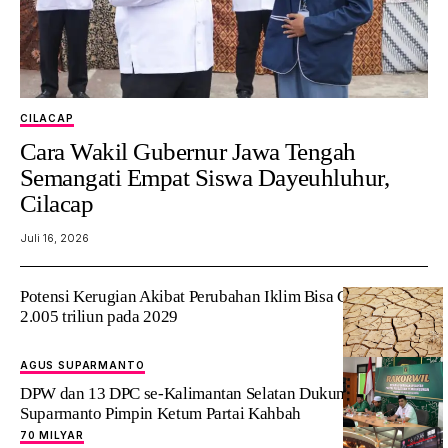
CILACAP
Cara Wakil Gubernur Jawa Tengah
Semangati Empat Siswa Dayeuhluhur,
Cilacap
Juli 16, 2026
Potensi Kerugian Akibat Perubahan Iklim Bisa Capai Rp
2.005 triliun pada 2029
AGUS SUPARMANTO
DPW dan 13 DPC se-Kalimantan Selatan Dukung Agus
Suparmanto Pimpin Ketum Partai Kahbah
70 MILYAR