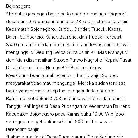
Bojonegoro.
“Tercatat genangan banjir di Bojonegoro meluas hingga 51
desa dan 10 kecamatan dari total 28 kecamatan, antara lain
Kecamatan Bojonegoro, Kalitidu, Dander, Trucuk, Kapas,
Balen, Sumberejo, Kanor, Baureno, dan Trucuk. Tercatat
3.410 rumah terendam banjir. Satu orang tewas dan 156 jiwa
mengungsi di Gedung Serba Guna Jalan KH Mas Mansyur,”
demikian disampaikan Sutopo Purwo Nugroho, Kepala Pusat
Data Informasi dan Humas BNPB dalam rilisnya.
Meskipun ribuan rumah terendam banjir, lanjut Sutopo,
masyarakat tidak mau mengungsi. Mereka sudah terbiasa
banjir yang hampir setiap tahun terjadi di Bojonegoro.
Banjir menyebabkan 3.703 hektar sawah terendam banjir.
Tanggul Kali Ingas di Desa Pucangarum Kecamatan Baureno
Kabupaten Bojonegoro pada Kamis pukul 10.00 Wib jebol
sehingga menyebabkan sekitar 1.500 hektar sawah
terendam banjir.
“Lahan pertanian di Desa Pucangarum, Desa Kedungrejo,