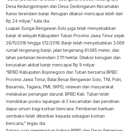
Desa Kedungprimpen dan Desa Gedongarum Kecamatan
Kanor terendam banjir. Kerugian ditaksir mencapai lebih dari
Rp 24 milyar,” kata dia.
Luapan Sungai Bengawan Solo juga telah menyebabkan
banjir di wilayah Kabupaten Tuban Provinsi Jawa Timur sejak
26/11/2016 hingga 1/12/2016. Banjir telah menyebabkan 3.569
rumah tergenang banjir, jalan tergenang 61.065 meter, dan
lahan pertanian terendam 2.111 hektar. Ditaksir kerugian dan
kerusakan akibat banjir mencapai Rp 9 milyar.
“BPBD Kabupaten Bojonegoro dan Tuban bersama BPBD
Provinsi Jawa Timur, Balai Besar Bengawan Solo, TNI, Polri,
Basarnas, Tagana, PMI, SKPD, relawan dan masyarakat
melakukan penangan darurat. BPBD Kab. Tuban telah
mendirikan posko lapangan di 5 kecamatan dan pendirian
dapur umum bagi korban bencana. Pemberian bantuan
sembako telah diberikan kepada sebagian korban
bencana,” tegas dia.
Sutopo juga menjelaskan bahwa BPBD dan Dinas Pekerjaan