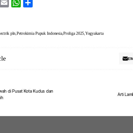
cebook
Twitter
Email
WhatsApp
Share
lectrik pln
Petrokimia Pupuk Indonesia
Proliga 2025
Yogyakarta
cle
EM
wah di Pusat Kota Kudus dan
Arti La
ih