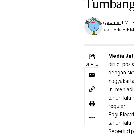
Tumbang
By
admin
4 Min
Last updated: M
Media Jat
diri di po
SHARE
dengan sko
Yogyakarta
Ini menjad
tahun lalu
reguler.
Bagi Elect
tahun lalu
Seperti di