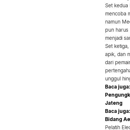
Set kedua 
mencoba m
namun Med
pun harus 
menjadi sa
Set ketiga
apik, dan
dari pemai
pertengaha
unggul hin
Baca juga
Pengungk
Jateng
Baca juga
Bidang Ae
Pelatih El