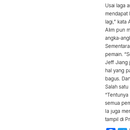
Usai laga 
mendapat h
lagi,” kata 
Alim pun m
angka-angk
Sementara 
pemain. “S
Jeff Jiang
hal yang p
bagus. Dan 
Salah satu
“Tentunya 
semua pema
Ia juga me
tampil di P