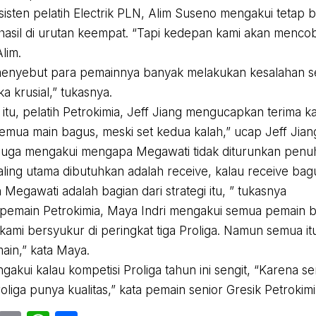
asisten pelatih Electrik PLN, Alim Suseno mengakui tetap 
asil di urutan keempat. “Tapi kedepan kami akan mencob
Alim.
enyebut para pemainnya banyak melakukan kesalahan sen
a krusial,” tukasnya.
itu, pelatih Petrokimia, Jeff Jiang mengucapkan terima k
emua main bagus, meski set kedua kalah,” ucap Jeff Jian
 juga mengakui mengapa Megawati tidak diturunkan penuh
aling utama dibutuhkan adalah receive, kalau receive bag
Megawati adalah bagian dari strategi itu, ” tukasnya
 pemain Petrokimia, Maya Indri mengakui semua pemain b
kami bersyukur di peringkat tiga Proliga. Namun semua itu
in,” kata Maya.
ngakui kalau kompetisi Proliga tahun ini sengit, “Karena
roliga punya kualitas,” kata pemain senior Gresik Petrokim