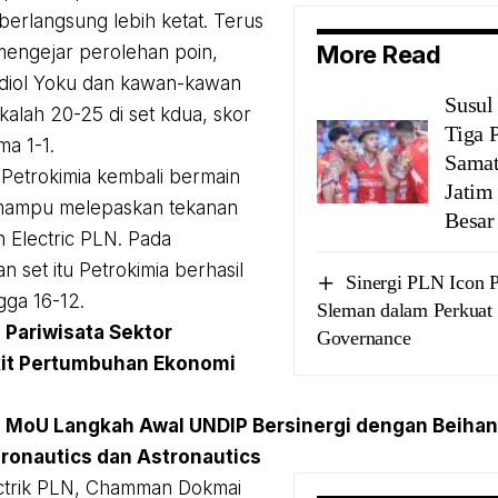
berlangsung lebih ketat. Terus
More Read
engejar perolehan poin,
iol Yoku dan kawan-kawan
Susul 
kalah 20-25 di set kdua, skor
Tiga 
ma 1-1.
Samat
, Petrokimia kembali bermain
Jatim
 mampu melepaskan tekanan
Besar
n Electric PLN. Pada
n set itu Petrokimia berhasil
Sinergi PLN Icon P
gga 16-12.
Sleman dalam Perkuat
:
Pariwisata Sektor
Governance
it Pertumbuhan Ekonomi
:
MoU Langkah Awal UNDIP Bersinergi dengan Beihang
ronautics dan Astronautics
ectrik PLN, Chamman Dokmai