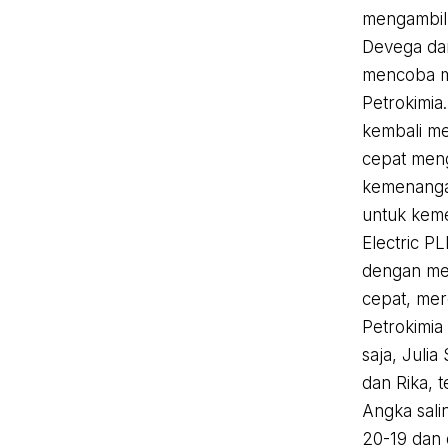
mengambil 
Devega da
mencoba m
Petrokimia
kembali m
cepat meng
kemenanga
untuk keme
Electric P
dengan me
cepat, mer
Petrokimia
saja, Juli
dan Rika,
Angka salin
20-19 dan 