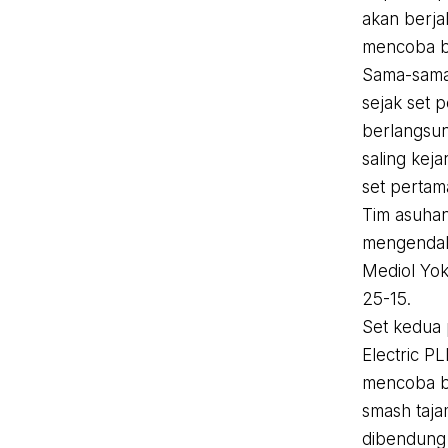
akan berja
mencoba be
Sama-sama
sejak set 
berlangsun
saling kej
set pertam
Tim asuhan 
mengendali
Mediol Yo
25-15.
Set kedua 
Electric PL
mencoba b
smash taja
dibendung 