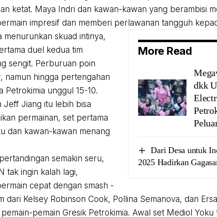
lan ketat. Maya Indri dan kawan-kawan yang berambisi 
rmain impresif dan memberi perlawanan tangguh kepada
 menurunkan skuad intinya,
More Read
pertama duel kedua tim
g sengit. Perburuan poin
Megaw
ar, namun hingga pertengahan
dkk U
a Petrokimia unggul 15-10.
Elect
Jeff Jiang itu lebih bisa
Petro
kan permainan, set pertama
Pelua
ku dan kawan-kawan menang
Dari Desa untuk In
pertandingan semakin seru,
2025 Hadirkan Gagasan
N tak ingin kalah lagi,
ermain cepat dengan smash -
m dari Kelsey Robinson Cook, Pollina Semanova, dan Ersan
pemain-pemain Gresik Petrokimia. Awal set Mediol Yoku t