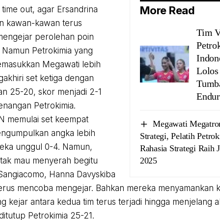
More Read
time out, agar Ersandrina
n kawan-kawan terus
Tim V
engejar perolehan poin
Petro
. Namun Petrokimia yang
Indon
emasukkan Megawati lebih
Lolos
akhiri set ketiga dengan
Tumba
n 25-20, skor menjadi 2-1
Endur
nangan Petrokimia.
LN memulai set keempat
Megawati Megatron
ngumpulkan angka lebih
Strategi, Pelatih Petr
eka unggul 0-4. Namun,
Rahasia Strategi Raih 
 tak mau menyerah begitu
2025
a Sangiacomo, Hanna Davyskiba
 terus mencoba mengejar. Bahkan mereka menyamankan 
g kejar antara kedua tim terus terjadi hingga menjelang a
ditutup Petrokimia 25-21.