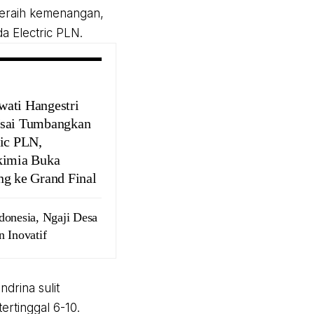
meraih kemenangan,
 Electric PLN.
ati Hangestri
sai Tumbangkan
ric PLN,
kimia Buka
ng ke Grand Final
donesia, Ngaji Desa
 Inovatif
drina sulit
ertinggal 6-10.