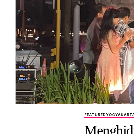
FEATURED
YOGYAKART
Menghid