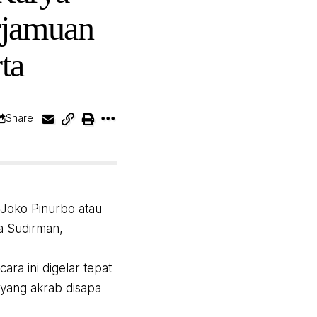
rjamuan
ta
Share
Joko Pinurbo atau
a Sudirman,
ra ini digelar tepat
—yang akrab disapa