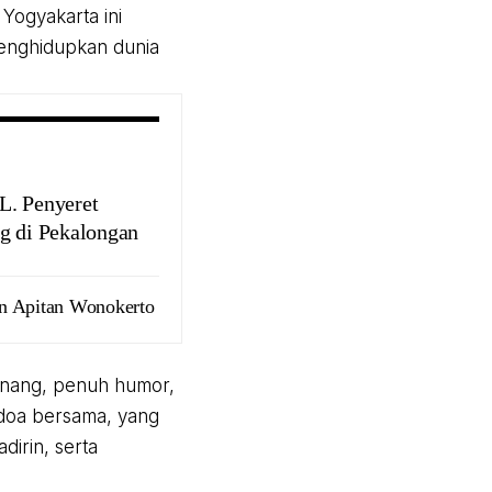
Yogyakarta ini
menghidupkan dunia
. Penyeret
g di Pekalongan
n Apitan Wonokerto
tenang, penuh humor,
 doa bersama, yang
irin, serta