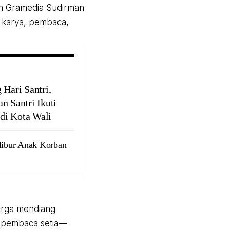
an Gramedia Sudirman
a karya, pembaca,
 Hari Santri,
n Santri Ikuti
i Kota Wali
ibur Anak Korban
uarga mendiang
a pembaca setia—