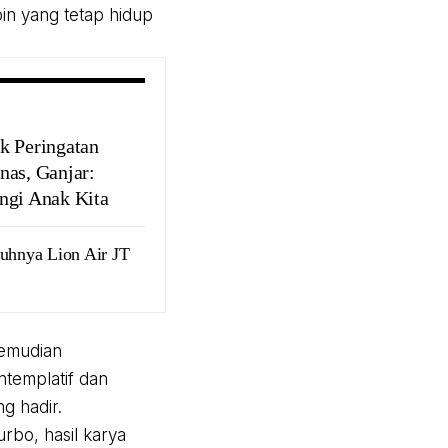
n yang tetap hidup
k Peringatan
nas, Ganjar:
ngi Anak Kita
tuhnya Lion Air JT
kemudian
templatif dan
g hadir.
rbo, hasil karya