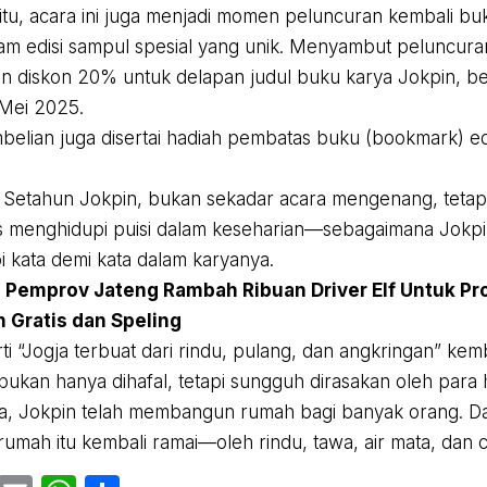
itu, acara ini juga menjadi momen peluncuran kembali buk
am edisi sampul spesial yang unik. Menyambut peluncuran
 diskon 20% untuk delapan judul buku karya Jokpin, ber
Mei 2025.
belian juga disertai hadiah pembatas buku (bookmark) ed
Setahun Jokpin, bukan sekadar acara mengenang, tetapi
s menghidupi puisi dalam keseharian—sebagaimana Jokpi
 kata demi kata dalam karyanya.
:
Pemprov Jateng Rambah Ribuan Driver Elf Untuk P
 Gratis dan Speling
rti “Jogja terbuat dari rindu, pulang, dan angkringan” ke
bukan hanya dihafal, tetapi sungguh dirasakan oleh para h
ta, Jokpin telah membangun rumah bagi banyak orang. 
rumah itu kembali ramai—oleh rindu, tawa, air mata, dan c