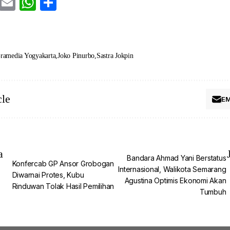
cebook
Twitter
Email
WhatsApp
Share
ramedia Yogyakarta
Joko Pinurbo
Sastra Jokpin
cle
EM
a
Bandara Ahmad Yani Berstatus
Konfercab GP Ansor Grobogan
Internasional, Walikota Semarang
Diwarnai Protes, Kubu
Agustina Optimis Ekonomi Akan
Rinduwan Tolak Hasil Pemilihan
Tumbuh