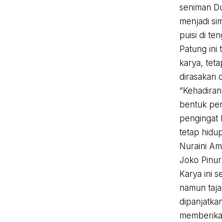
seniman Du
menjadi si
puisi di te
Patung ini
karya, tet
dirasakan o
“Kehadiran
bentuk pen
pengingat 
tetap hidup
Nuraini Amp
Joko Pinur
Karya ini 
namun taja
dipanjatka
memberikan