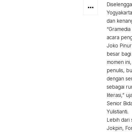
Diselengga
Yogyakarta
dan kenan
“Gramedia 
acara pen
Joko Pinur
besar bagi 
momen ini,
penulis, b
dengan se
sebagai ru
literasi,” 
Senior Bid
Yulistianti.
Lebih dari
Jokpin, Fo