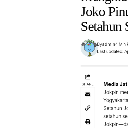
Joko Pin
Setahun 
By
admin
4 Min
Last updated: Ap
Media Jat
SHARE
Jokpin me
Yogyakarta
Setahun Jo
setahun se
Jokpin—dan