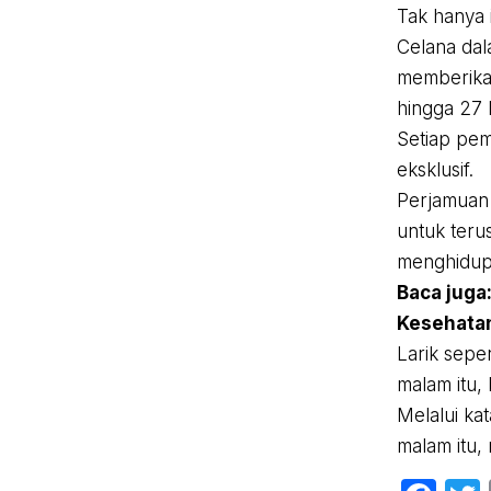
Tak hanya 
Celana dal
memberikan
hingga 27 
Setiap pem
eksklusif.
Perjamuan 
untuk teru
menghidupi
Baca juga
Kesehatan
Larik sepe
malam itu, 
Melalui ka
malam itu, 