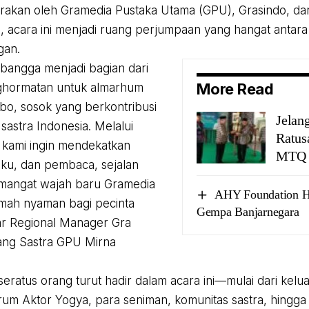
rakan oleh Gramedia Pustaka Utama (GPU), Grasindo, d
, acara ini menjadi ruang perjumpaan yang hangat antar
gan.
bangga menjadi bagian dari
More Read
ghormatan untuk almarhum
bo, sosok yang berkontribusi
Jelang
sastra Indonesia. Melalui
Ratusa
 kami ingin mendekatkan
MTQ d
uku, dan pembaca, sejalan
mangat wajah baru Gramedia
AHY Foundation H
mah nyaman bagi pecinta
Gempa Banjarnegara
ujar Regional Manager Gra
ang Sastra GPU Mirna
 seratus orang turut hadir dalam acara ini—mulai dari kel
rum Aktor Yogya, para seniman, komunitas sastra, hingg