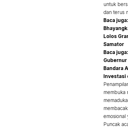
untuk bers
dan terus m
Baca juga
Bhayangk
Lolos Gra
Samator
Baca juga
Gubernur 
Bandara A
Investasi
Penampilan
membuka m
memadukan 
membacakan
emosional 
Puncak aca