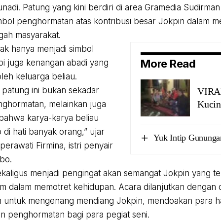
nadi. Patung yang kini berdiri di area Gramedia Sudirman 
mbol penghormatan atas kontribusi besar Jokpin dalam 
ngah masyarakat.
 tak hanya menjadi simbol
More Read
api juga kenangan abadi yang
leh keluarga beliau.
 patung ini bukan sekadar
VIRAL
Kucin
ghormatan, melainkan juga
bahwa karya-karya beliau
 di hati banyak orang,” ujar
Yuk Intip Gununga
erawati Firmina, istri penyair
bo.
sekaligus menjadi pengingat akan semangat Jokpin yang 
m dalam memotret kehidupan. Acara dilanjutkan dengan
n untuk mengenang mendiang Jokpin, mendoakan para had
 penghormatan bagi para pegiat seni.