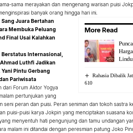
ama-sama merayakan dan mengenang warisan puisi Jokpi
enginspirasi banyak orang hingga hari ini.
:
Sang Juara Bertahan
More Read
ara Membuka Peluang
nd Final Usai Kalahkan
Punca
Harga
:
Berstatus Internasional,
Lindu
Ahmad Luthfi Jadikan
 Yani Pintu Gerbang
Rahasia Dibalik Ja
 dan Pariwisata
610
 dari Forum Aktor Yogya
alam pertunjukan yang
seni peran dan puisi. Peran seniman dan tokoh sastra 
 puisi-puisi karya Jokpin yang menciptakan suasana kon
yang menyentuh hati pengunjung dan tamu undangan yan
ra malam ini ditandai dengan peresmian patung Joko Pinu