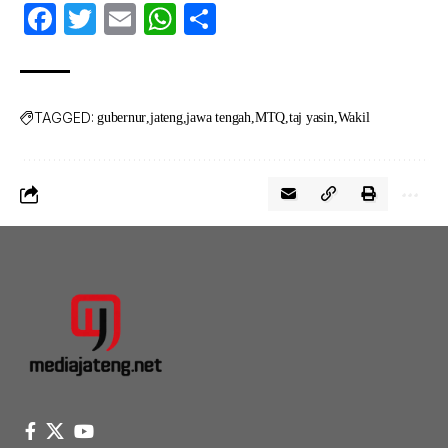
Facebook
Twitter
Email
WhatsApp
Share
TAGGED:
gubernur
jateng
jawa tengah
MTQ
taj yasin
Wakil