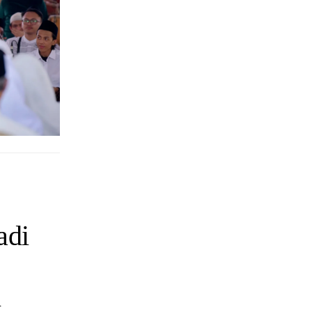
adi
n