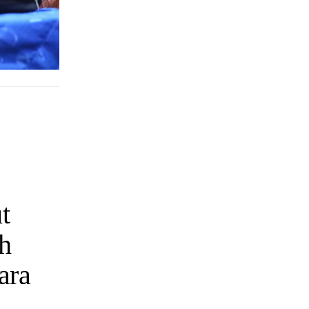
t
h
ara