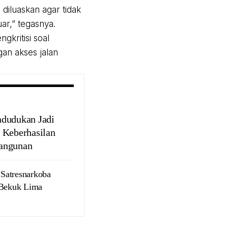
diluaskan agar tidak
uar,” tegasnya.
kritisi soal
an akses jalan
dudukan Jadi
 Keberhasilan
angunan
Satresnarkoba
 Bekuk Lima