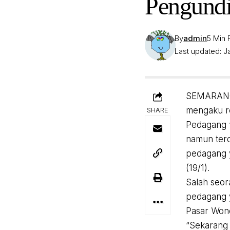
Pengundi
By
admin
5 Min
Last updated: Ja
SEMARANG,
mengaku re
SHARE
Pedagang “
namun terd
pedagang y
(19/1).
Salah seo
pedagang y
Pasar Wono
“Sekarang 