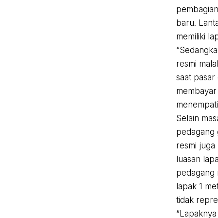
pembagian 
baru. Lant
memiliki la
“Sedangkan
resmi mala
saat pasar
membayar r
menempati 
Selain ma
pedagang 
resmi juga
luasan lapa
pedagang 
lapak 1 met
tidak repre
“Lapaknya t