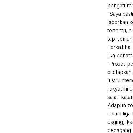
pengaturan
“Saya past
laporkan k
tertentu, 
tapi seman
Terkait ha
jika penat
“Proses pe
ditetapkan
justru men
rakyat ini
saja,” kat
Adapun zon
dalam tiga
daging, ik
pedagang b