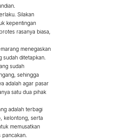
ndian.
rlaku. Silakan
tuk kepentingan
protes rasanya biasa,
 Semarang menegaskan
g sudah ditetapkan.
yang sudah
ngang, sehingga
a adalah agar pasar
anya satu dua pihak
ng adalah terbagi
, kelontong, serta
untuk memusatkan
s pancakan.