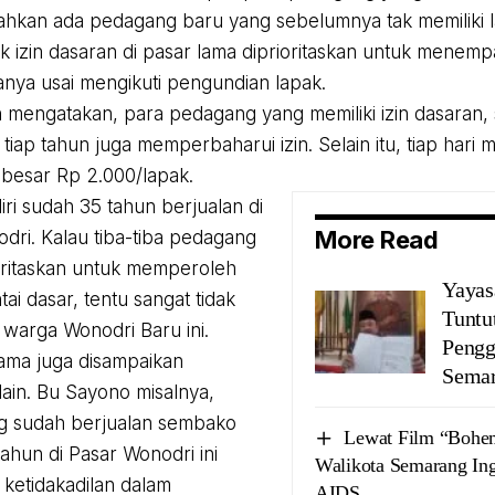
ahkan ada pedagang baru yang sebelumnya tak memiliki 
ik izin dasaran di pasar lama diprioritaskan untuk menemp
tanya usai mengikuti pengundian lapak.
 mengatakan, para pedagang yang memiliki izin dasaran,
tiap tahun juga memperbaharui izin. Selain itu, tiap hari m
sebesar Rp 2.000/lapak.
iri sudah 35 tahun berjualan di
More Read
dri. Kalau tiba-tiba pedagang
oritaskan untuk memperoleh
Yayas
ntai dasar, tentu sangat tidak
Tuntu
s warga Wonodri Baru ini.
Pengg
ama juga disampaikan
Sema
ain. Bu Sayono misalnya,
g sudah berjualan sembako
Lewat Film “Bohe
tahun di Pasar Wonodri ini
Walikota Semarang In
ketidakadilan dalam
AIDS