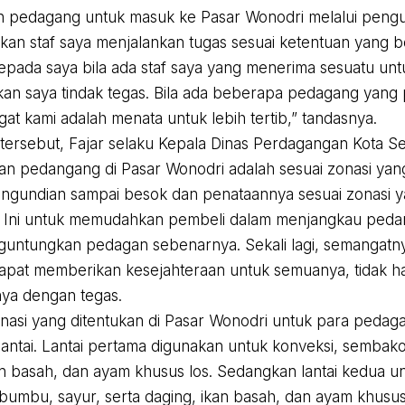
 pedagang untuk masuk ke Pasar Wonodri melalui pengu
ikan staf saya menjalankan tugas sesuai ketentuan yang be
epada saya bila ada staf saya yang menerima sesuatu un
akan saya tindak tegas. Bila ada beberapa pedagang yang 
gat kami adalah menata untuk lebih tertib,” tandasnya.
l tersebut, Fajar selaku Kepala Dinas Perdagangan Kota
aan pedangang di Pasar Wonodri adalah sesuai zonasi yan
ngundian sampai besok dan penataannya sesuai zonasi 
. Ini untuk memudahkan pembeli dalam menjangkau peda
guntungkan pedagan sebenarnya. Sekali lagi, semangatny
 dapat memberikan kesejahteraan untuk semuanya, tidak h
anya dengan tegas.
asi yang ditentukan di Pasar Wonodri untuk para pedaga
 lantai. Lantai pertama digunakan untuk konveksi, sembako
an basah, dan ayam khusus los. Sedangkan lantai kedua 
umbu, sayur, serta daging, ikan basah, dan ayam khusu