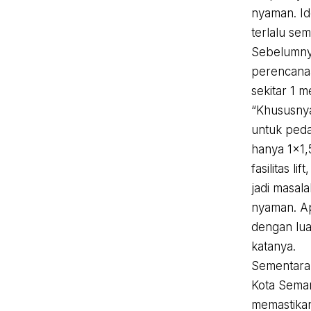
nyaman. Id
terlalu sem
Sebelumnya
perencanaa
sekitar 1 
“Khususnya 
untuk peda
hanya 1×1,
fasilitas li
jadi masal
nyaman. Ap
dengan lua
katanya.
Sementara
Kota Semar
memastikan