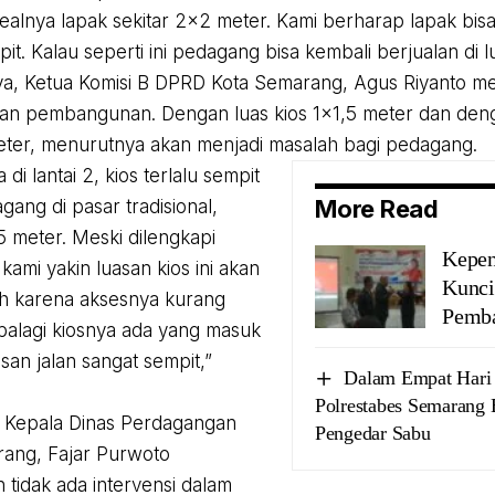
ealnya lapak sekitar 2×2 meter. Kami berharap lapak bisa 
pit. Kalau seperti ini pedagang bisa kembali berjualan di l
, Ketua Komisi B DPRD Kota Semarang, Agus Riyanto meng
n pembangunan. Dengan luas kios 1×1,5 meter dan deng
meter, menurutnya akan menjadi masalah bagi pedagang.
di lantai 2, kios terlalu sempit
More Read
gang di pasar tradisional,
5 meter. Meski dilengkapi
Kepen
ft, kami yakin luasan kios ini akan
Kunci
ah karena aksesnya kurang
Pemb
alagi kiosnya ada yang masuk
san jalan sangat sempit,”
Dalam Empat Hari 
Polrestabes Semarang
 Kepala Dinas Perdagangan
Pengedar Sabu
ang, Fajar Purwoto
 tidak ada intervensi dalam