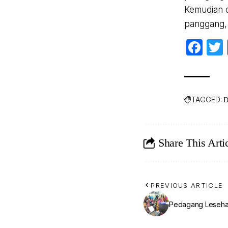
Kemudian d
panggang, 
Fa
TAGGED:
D
Share This Arti
PREVIOUS ARTICLE
Pedagang Leseha