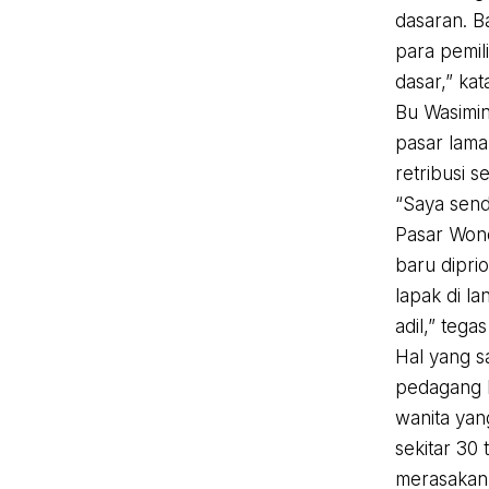
dasaran. B
para pemil
dasar,” ka
Bu Wasimin
pasar lama 
retribusi 
“Saya send
Pasar Wono
baru dipri
lapak di la
adil,” tega
Hal yang s
pedagang l
wanita yan
sekitar 30 
merasakan 