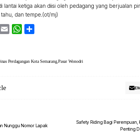
i lantai ketiga akan diisi oleh pedagang yang berjualan p
tahu, dan tempe.(ot/mj)
cebook
Twitter
Email
WhatsApp
Share
inas Perdagangan Kota Semarang
Pasar Wonodri
cle
EM
Safety Riding Bagi Perempuan,
n Nunggu Nomor Lapak
Penting 