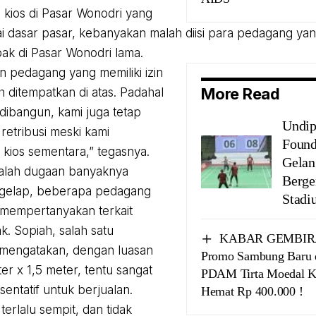
kios di Pasar Wonodri yang
ai dasar pasar, kebanyakan malah diisi para pedagang ya
pak di Pasar Wonodri lama.
 pedagang yang memiliki izin
More Read
h ditempatkan di atas. Padahal
 dibangun, kami juga tetap
Undip
etribusi meski kami
Found
kios sementara,” tegasnya.
Gelan
salah dugaan banyaknya
Berge
gelap, beberapa pedagang
Stadi
 mempertanyakan terkait
k. Sopiah, salah satu
KABAR GEMBIRA 
mengatakan, dengan luasan
Promo Sambung Baru 
er x 1,5 meter, tentu sangat
PDAM Tirta Moedal K
sentatif untuk berjualan.
Hemat Rp 400.000 !
erlalu sempit, dan tidak