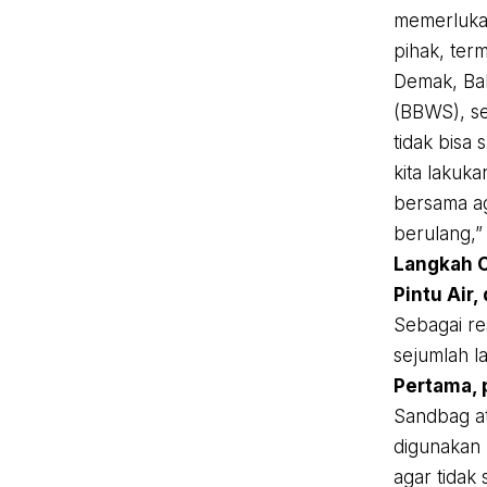
memerlukan
pihak, ter
Demak, Bal
(BBWS), s
tidak bisa
kita lakuka
bersama aga
berulang,” 
Langkah C
Pintu Air
Sebagai re
sejumlah l
Pertama,
Sandbag at
digunakan 
agar tidak