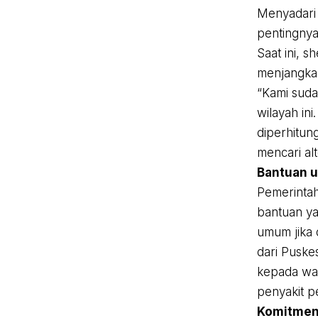
Menyadari 
pentingnya
Saat ini, 
menjangkau
“Kami sud
wilayah in
diperhitun
mencari alt
Bantuan 
Pemerinta
bantuan ya
umum jika 
dari Pusk
kepada war
penyakit p
Komitmen