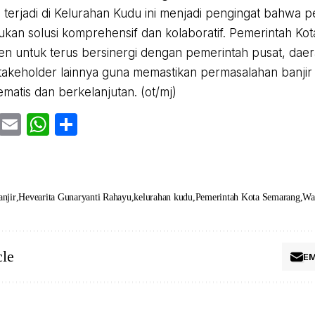
g terjadi di Kelurahan Kudu ini menjadi pengingat bahwa pe
ukan solusi komprehensif dan kolaboratif. Pemerintah K
n untuk terus bersinergi dengan pemerintah pusat, daera
takeholder lainnya guna memastikan permasalahan banjir 
ematis dan berkelanjutan. (ot/mj)
cebook
Twitter
Email
WhatsApp
Share
anjir
Hevearita Gunaryanti Rahayu
kelurahan kudu
Pemerintah Kota Semarang
Wa
cle
EM