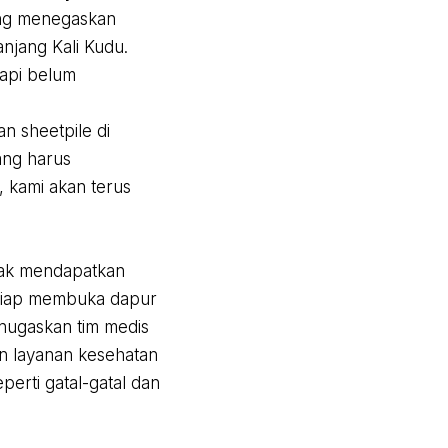
ang menegaskan
njang Kali Kudu.
tapi belum
 sheetpile di
ang harus
 kami akan terus
pak mendapatkan
 siap membuka dapur
enugaskan tim medis
n layanan kesehatan
erti gatal-gatal dan