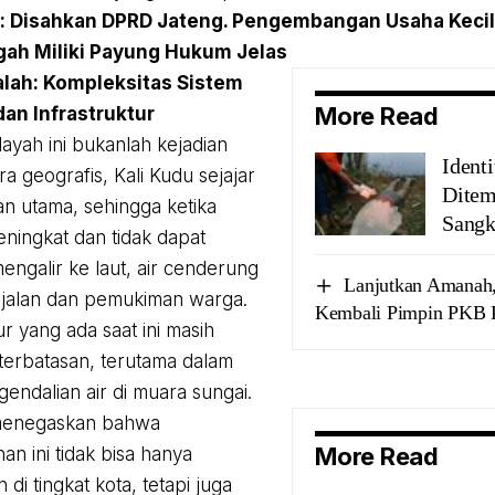
 :
Disahkan DPRD Jateng. Pengembangan Usaha Kecil 
ah Miliki Payung Hukum Jelas
lah: Kompleksitas Sistem
More Read
dan Infrastruktur
ilayah ini bukanlah kejadian
Ident
a geografis, Kali Kudu sejajar
Ditem
an utama, sehingga ketika
Sangk
eningkat dan tidak dapat
engalir ke laut, air cenderung
Lanjutkan Amanah
 jalan dan pemukiman warga.
Kembali Pimpin PKB 
ur yang ada saat ini masih
eterbatasan, terutama dalam
gendalian air di muara sungai.
menegaskan bahwa
More Read
an ini tidak bisa hanya
n di tingkat kota, tetapi juga