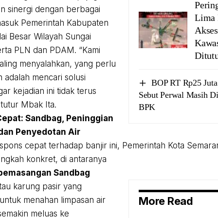
Perin
 sinergi dengan berbagai
Lima 
masuk Pemerintah Kabupaten
Akses
ai Besar Wilayah Sungai
Kawa
erta PLN dan PDAM. “Kami
Ditut
 saling menyalahkan, yang perlu
n adalah mencari solusi
BOP RT Rp25 Juta
r kejadian ini tidak terus
Sebut Perwal Masih Di
tutur Mbak Ita.
BPK
epat: Sandbag, Peninggian
, dan Penyedotan Air
spons cepat terhadap banjir ini, Pemerintah Kota Semar
angkah konkret, di antaranya
 pemasangan Sandbag
au karung pasir yang
More Read
untuk menahan limpasan air
 semakin meluas ke