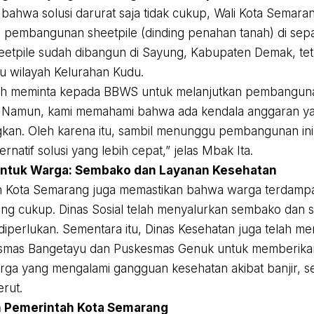
bahwa solusi darurat saja tidak cukup, Wali Kota Semar
 pembangunan sheetpile (dinding penahan tanah) di sepa
sheetpile sudah dibangun di Sayung, Kabupaten Demak, te
 wilayah Kelurahan Kudu.
ah meminta kepada BBWS untuk melanjutkan pembangunan
i. Namun, kami memahami bahwa ada kendala anggaran y
gkan. Oleh karena itu, sambil menunggu pembangunan ini,
ernatif solusi yang lebih cepat,” jelas Mbak Ita.
untuk Warga: Sembako dan Layanan Kesehatan
h Kota Semarang juga memastikan bahwa warga terdam
ng cukup. Dinas Sosial telah menyalurkan sembako dan
diperlukan. Sementara itu, Dinas Kesehatan juga telah m
esmas Bangetayu dan Puskesmas Genuk untuk memberika
ga yang mengalami gangguan kesehatan akibat banjir, sep
erut.
 Pemerintah Kota Semarang