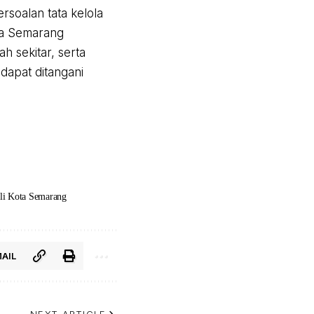
rsoalan tata kelola
ota Semarang
h sekitar, serta
dapat ditangani
li Kota Semarang
AIL
NEXT ARTICLE