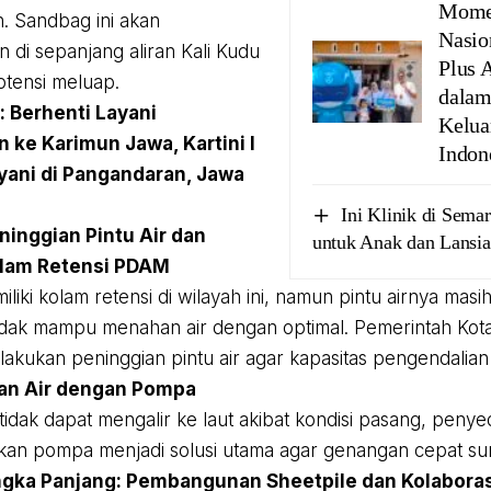
Mome
 Sandbag ini akan
Nasio
n di sepanjang aliran Kali Kudu
Plus 
tensi meluap.
dala
 :
Berhenti Layani
Kelua
 ke Karimun Jawa, Kartini I
Indon
yani di Pangandaran, Jawa
Ini Klinik di Sema
ninggian Pintu Air dan
untuk Anak dan Lansia
lam Retensi PDAM
ki kolam retensi di wilayah ini, namun pintu airnya masih
idak mampu menahan air dengan optimal. Pemerintah Kota
akukan peninggian pintu air agar kapasitas pengendalian 
an Air dengan Pompa
tidak dapat mengalir ke laut akibat kondisi pasang, penye
n pompa menjadi solusi utama agar genangan cepat sur
ngka Panjang: Pembangunan Sheetpile dan Kolaboras