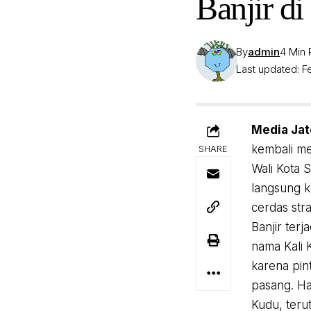
Banjir d
By
admin
4 Min
Last updated: Fe
Media Jat
kembali me
SHARE
Wali Kota 
langsung k
cerdas str
Banjir ter
nama Kali 
karena pin
pasang. Ha
Kudu, teru