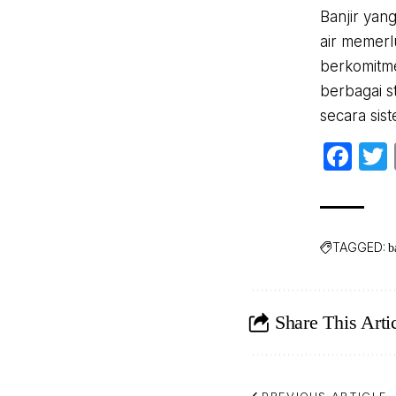
Banjir yan
air memerl
berkomitme
berbagai s
secara sist
Fa
TAGGED:
b
Share This Arti
PREVIOUS ARTICLE