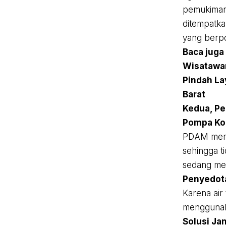
pemukiman.
ditempatka
yang berpo
Baca juga
Wisatawan
Pindah La
Barat
Kedua, Pe
Pompa Ko
PDAM memili
sehingga t
sedang mel
Penyedot
Karena air 
menggunaka
Solusi Ja