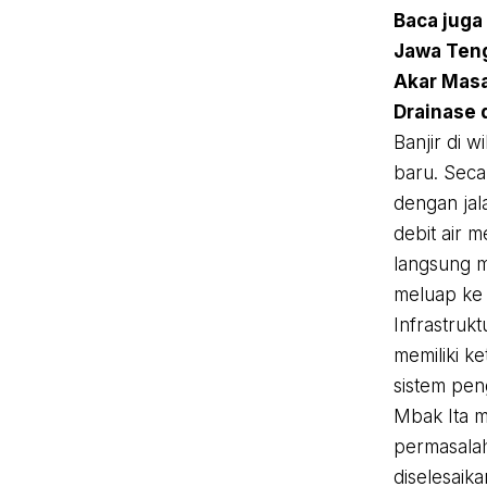
Baca juga
Jawa Teng
Akar Masa
Drainase 
Banjir di w
baru. Secar
dengan jal
debit air m
langsung m
meluap ke
Infrastrukt
memiliki k
sistem pen
Mbak Ita 
permasalah
diselesaika