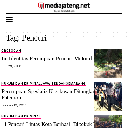
Tag:
Pencuri
GROBOGAN
Ini Identitas Perempuan Pencuri Motor di Grobogan
Juli 29, 2018
HUKUM DAN KRIMINAL
JAWA TENGAH
SEMARANG
Perempuan Spesialis Kos-kosan Ditangkap Warga
Patemon
Januari 10, 2017
HUKUM DAN KRIMINAL
11 Pencuri Lintas Kota Berhasil Dibekuk Reskrim