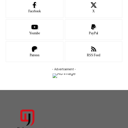
Facebook
X
Youtube
PayPal
Patreon
RSS Feed
- Advertisement -