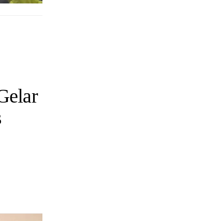
elar
s