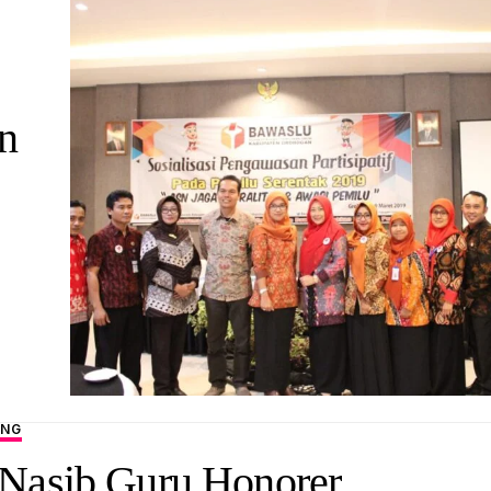
n
s
ANG
 Nasib Guru Honorer