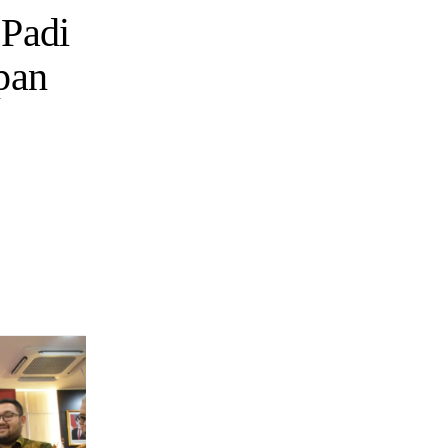
 Padi
pan