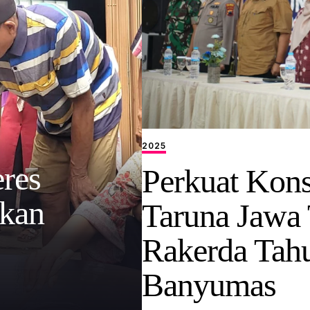
2025
res
Perkuat Kons
tkan
Taruna Jawa 
Rakerda Tah
Banyumas