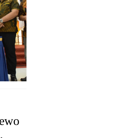
dewo
,