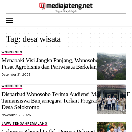
Tag:
desa wisata
WONOSOBO
Menapaki Visi Jangka Panjang, Wonosobo sebagai
Pusat Agrobisnis dan Pariwisata Berkelanjutan
Desember 31, 2025
WONOSOBO
‎Disparbud Wonosobo Terima Audiensi Mahasiswa STIE
Tamansiswa Banjarnegara Terkait Program KKN di
Desa Selokromo
November 12, 2025
JAWA TENGAH
PEMALANG
Gubernur Ahmad Luthfi Dorong Peluang Pengelolaan