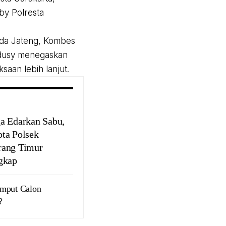
by Polresta
lda Jateng, Kombes
udusy menegaskan
aan lebih lanjut.
a Edarkan Sabu,
ta Polsek
ang Timur
gkap
emput Calon
?