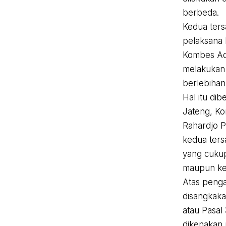
berbeda.
Kedua ters
pelaksana 
Kombes Ade
melakukan
berlebihan
Hal itu di
Jateng, K
Rahardjo 
kedua ters
yang cukup
maupun ke
Atas peng
disangkaka
atau Pasal
dikenakan 