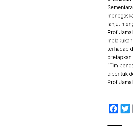
Sementara 
menegaskan
lanjut men
Prof Jama
melakukan
terhadap 
ditetapkan
“Tim pend
dibentuk d
Prof Jamal
Fa