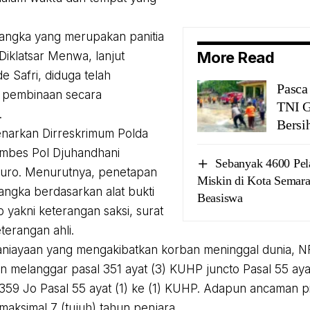
angka yang merupakan panitia
More Read
Diklatsar Menwa, lanjut
 Safri, diduga telah
Pasca 
 pembinaan secara
TNI G
.
Bersi
benarkan Dirreskrimum Polda
ombes Pol Djuhandhani
Sebanyak 4600 Pel
Puro. Menurutnya, penetapan
Miskin di Kota Semar
angka berdasarkan alat bukti
Beasiswa
 yakni keterangan saksi, surat
terangan ahli.
aniayaan yang mengakibatkan korban meninggal dunia, 
n melanggar pasal 351 ayat (3) KUHP juncto Pasal 55 aya
 359 Jo Pasal 55 ayat (1) ke (1) KUHP. Adapun ancaman 
maksimal 7 (tujuh) tahun penjara.