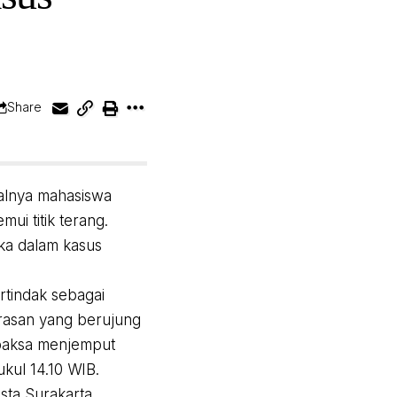
Share
galnya mahasiswa
ui titik terang.
ka dalam kasus
rtindak sebagai
erasan yang berujung
 paksa menjemput
ukul 14.10 WIB.
ta Surakarta,