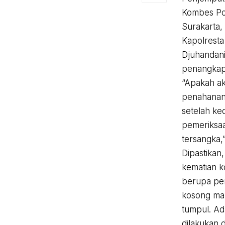
Kombes Pol
Surakarta, 
Kapolresta
Djuhandan
penangkapa
“Apakah ak
penahana
setelah ke
pemeriksaa
tersangka,
Dipastikan
kematian k
berupa pe
kosong m
tumpul. Ad
dilakukan 