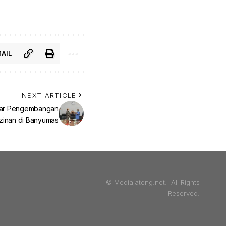
AIL
NEXT ARTICLE
jar Pengembangan
izinan di Banyumas
© Mediajateng.net. All Rights
Reserved.