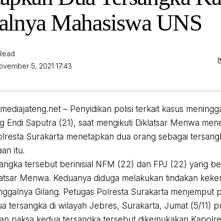
alnya Mahasiswa UNS
 Read
ovember 5, 2021 17:43
 mediajateng.net – Penyidikan polisi terkait kasus mening
g Endi Saputra (21), saat mengikuti Diklatsar Menwa menem
olresta Surakarta menetapkan dua orang sebagai tersang
an itu.
angka tersebut berinisial NFM (22) dan FPJ (22) yang be
klatsar Menwa. Keduanya diduga melakukan tindakan kek
ggalnya Gilang. Petugas Polresta Surakarta menjemput
a tersangka di wilayah Jebres, Surakarta, Jumat (5/11) p
n paksa kedua tersangka tersebut dikemukakan Kapolres