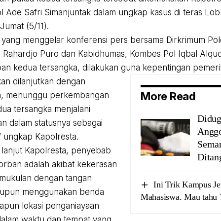
 Ade Safri Simanjuntak dalam ungkap kasus di teras Lob
Jumat (5/11).
 yang menggelar konferensi pers bersama Dirkrimum Po
i Rahardjo Puro dan Kabidhumas, Kombes Pol Iqbal Alq
n kedua tersangka, dilakukan guna kepentingan pemeriks
an dilanjutkan dengan
More Read
n, menunggu perkembangan
dua tersangka menjalani
Didug
n dalam statusnya sebagai
Anggo
” ungkap Kapolresta.
Semar
, lanjut Kapolresta, penyebab
Ditan
orban adalah akibat kekerasan
mukulan dengan tangan
Ini Trik Kampus J
aupun menggunakan benda
Mahasiswa. Mau tahu 
apun lokasi penganiayaan
dalam waktu dan tempat yang