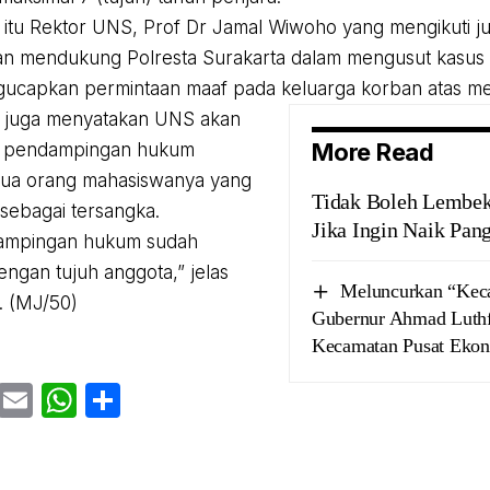
itu Rektor UNS, Prof Dr Jamal Wiwoho yang mengikuti ju
 mendukung Polresta Surakarta dalam mengusut kasus ini
gucapkan permintaan maaf pada keluarga korban atas me
l juga menyatakan UNS akan
More Read
 pendampingan hukum
dua orang mahasiswanya yang
Tidak Boleh Lembek,
 sebagai tersangka.
Jika Ingin Naik Pan
ampingan hukum sudah
engan tujuh anggota,” jelas
Meluncurkan “Kec
. (MJ/50)
Gubernur Ahmad Luthf
Kecamatan Pusat Ekono
cebook
Twitter
Email
WhatsApp
Share