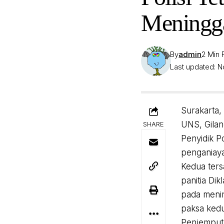
Meningg
By
admin
2 Min
Last updated: N
Surakarta,
UNS, Gilan
SHARE
Penyidik P
penganiaya
Kedua ters
panitia Di
pada menin
paksa kedu
Penjemputa