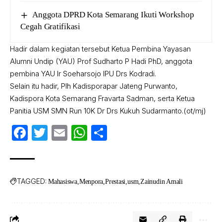
Anggota DPRD Kota Semarang Ikuti Workshop
Cegah Gratifikasi
Hadir dalam kegiatan tersebut Ketua Pembina Yayasan
Alumni Undip (YAU) Prof Sudharto P Hadi PhD, anggota
pembina YAU Ir Soeharsojo IPU Drs Kodradi.
Selain itu hadir, Plh Kadisporapar Jateng Purwanto,
Kadispora Kota Semarang Fravarta Sadman, serta Ketua
Panitia USM SMN Run 10K Dr Drs Kukuh Sudarmanto.(ot/mj)
Facebook
Twitter
Email
WhatsApp
Share
TAGGED:
Mahasiswa
Menpora
Prestasi
usm
Zainudin Amali