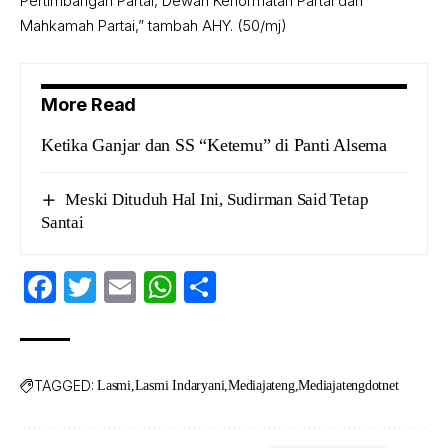
Pertimbangan Partai, Dewan Kehormatan Partai dan
Mahkamah Partai,” tambah AHY. (50/mj)
More Read
Ketika Ganjar dan SS “Ketemu” di Panti Alsema
Meski Dituduh Hal Ini, Sudirman Said Tetap
Santai
Facebook
Twitter
Email
WhatsApp
Share
TAGGED:
Lasmi
Lasmi Indaryani
Mediajateng
Mediajatengdotnet