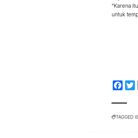
“Karena it
untuk tempa
Fa
TAGGED:
D