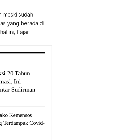
h meski sudah
itas yang berada di
al ini, Fajar
ksi 20 Tahun
masi, Ini
tar Sudirman
bako Kemensos
g Terdampak Covid-