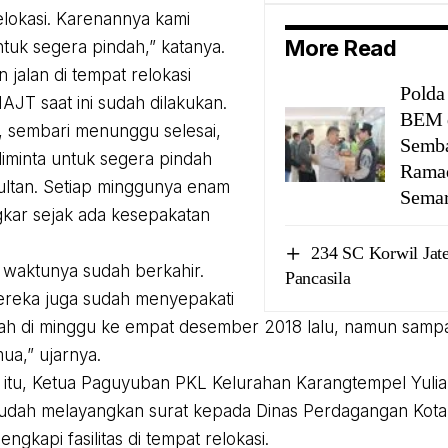
lokasi. Karenannya kami
More Read
tuk segera pindah,” katanya.
 jalan di tempat relokasi
Polda
JT saat ini sudah dilakukan.
BEM d
 sembari menunggu selesai,
Semb
iminta untuk segera pindah
Ramad
ultan. Setiap minggunya enam
Sema
gkar sejak ada kesepakatan
234 SC Korwil Jate
i waktunya sudah berkahir.
Pancasila
ereka juga sudah menyepakati
ah di minggu ke empat desember 2018 lalu, namun samp
ua,” ujarnya.
itu, Ketua Paguyuban PKL Kelurahan Karangtempel Yuli
sudah melayangkan surat kepada Dinas Perdagangan Kot
ngkapi fasilitas di tempat relokasi.