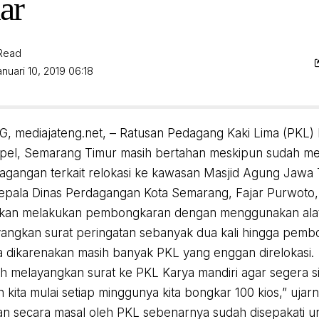
ar
 Read
nuari 10, 2019 06:18
mediajateng.net, – Ratusan Pedagang Kaki Lima (PKL) B
el, Semarang Timur masih bertahan meskipun sudah men
agangan terkait relokasi ke kawasan Masjid Agung Jawa
pala Dinas Perdagangan Kota Semarang, Fajar Purwoto,
akan melakukan pembongkaran dengan menggunakan alat
yangkan surat peringatan sebanyak dua kali hingga pem
ma dikarenakan masih banyak PKL yang enggan direlokasi.
h melayangkan surat ke PKL Karya mandiri agar segera s
kita mulai setiap minggunya kita bongkar 100 kios,” ujarn
n secara masal oleh PKL sebenarnya sudah disepakati un