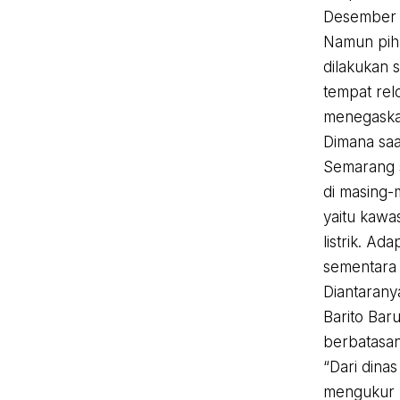
Desember 2
Namun piha
dilakukan s
tempat relo
menegaskan
Dimana saa
Semarang 
di masing-
yaitu kaw
listrik. Ad
sementara 
Diantaran
Barito Bar
berbatasa
“Dari dina
mengukur u