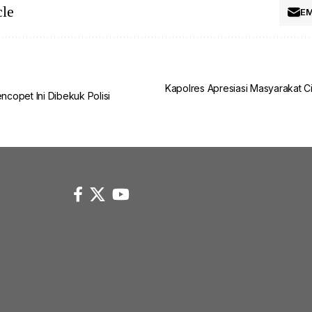
(mediajateng.net)
cle
EM
Kapolres Apresiasi Masyarakat 
encopet Ini Dibekuk Polisi