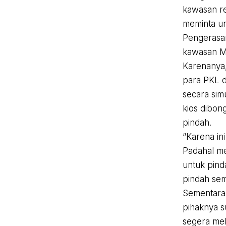
kawasan re
meminta un
Pengerasan
kawasan MA
Karenanya,
para PKL d
secara sim
kios dibon
pindah.
“Karena in
Padahal m
untuk pind
pindah sem
Sementara 
pihaknya 
segera mele