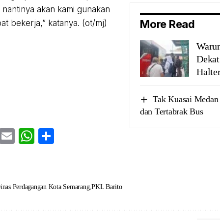
u nantinya akan kami gunakan
More Read
t bekerja,” katanya. (ot/mj)
Warun
Sejumlah
Dekat
pelajar saat
Halte
hendak naik
bus Trans
Tak Kuasai Medan J
Jateng di
dan Tertabrak Bus
Pasar
Godong,
cebook
Twitter
Email
WhatsApp
Share
Grobogan
yang
dikelilingi
penjual
inas Perdagangan Kota Semarang
PKL Barito
miras, Senin
(14/4/2025).