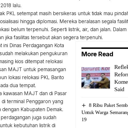
018 lalu.
k PKL setempat masih bersikeras untuk tidak mau pinda
osialisasi hingga diplomasi. Mereka beralasan segala fasil
kasi belum terpenuhi. Seperti listrik, air, dan jalan. Dalam h
 jika fasilitas tersebut akan segera terpenuhi.
t ini Dinas Perdagangan Kota
More Read
sudah melakukan pengukuran
masing kios ditempat relokasi
Refle
asan MAJT untuk pemasangan
Refor
apun lokasi relokasi PKL Barito
Komen
ada dua tempat.
Said
ya kawasan MAJT dan di Pasar
u di terminal Penggaron yang
8 Ribu Paket Sem
n dengan Kabupaten Demak.
Untuk Warga Semaran
s perdagangan juga sudah
19
ntuk kebutuhan listrik di