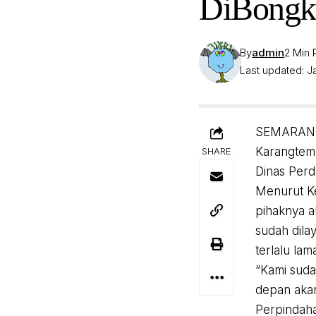
DiBongk
By
admin
2 Min
Last updated: Ja
SEMARANG, 
Karangtemp
SHARE
Dinas Perd
Menurut Ke
pihaknya 
sudah dila
terlalu la
“Kami suda
depan akan 
Perpindaha