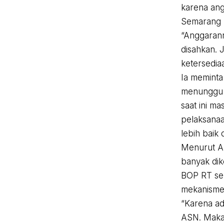
karena ang
Semarang 
“Anggaran
disahkan. J
ketersedia
Ia meminta
menunggu p
saat ini m
pelaksanaa
lebih baik
Menurut Al
banyak di
BOP RT se
mekanisme 
“Karena ad
ASN. Makan