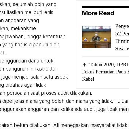
askan, sejumlah poin yang
More Read
sultasikan meliputi jenis
n anggaran yang
Penye
hkan, mekanisme
52 Pe
ngjawaban, hingga ketentuan
Dimin
 yang harus dipenuhi oleh
Sisa 
RT.
, penggunaan dana untuk
Tahun 2020, DPRD
embangunan infrastruktur
Fokus Perhatian Pada 
 juga menjadi salah satu aspek
Kabel
g dibahas agar tidak
n persoalan saat proses audit dilakukan.
n diperjelas mana yang boleh dan mana yang tidak. Tujua
ggunakan anggaran dan ketika ada audit juga tidak men
airan belum dilakukan, Ali menegaskan masyarakat tidak 