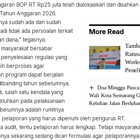
garan BOP RT Rp25 juta telah dialokasikan dan disahka
Tahun Anggaran 2026.
nya sudah ada dan sudah
More Read
adi tidak ada persoalan terkait
an dana,” tegasnya.
Tamba
 masyarakat bersabar
Ratus
enyelesaian regulasi yang
Works
asih berproses agar
Peneli
n program dapat berjalan
 dibanding tahun sebelumnya.
Dua Minggu Pasca 
i, salah satu kendala yang
Wali Kota Semarang G
keluhkan pada pelaksanaan
Keluhan Jalan Berluba
belumnya adalah rumitnya
pelaporan yang harus dipenuhi oleh pengurus RT.
a audit, tentu pelaporan harus lengkap. Tetapi masyara
ya sekarang sedang dicari formulasi agar pelaporannya