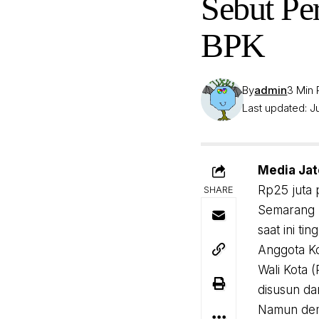
Sebut Pe
BPK
By
admin
3 Min
Last updated: Ju
Media Ja
Rp25 juta 
SHARE
Semarang 
saat ini t
Anggota Ko
Wali Kota 
disusun da
Namun demi