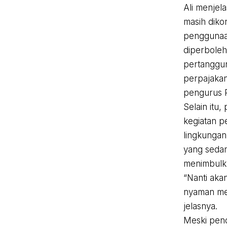
Ali menjel
masih dikon
penggunaa
diperbole
pertanggu
perpajakan
pengurus 
Selain itu
kegiatan p
lingkungan
yang sedan
menimbulka
“Nanti aka
nyaman men
jelasnya.
Meski penc