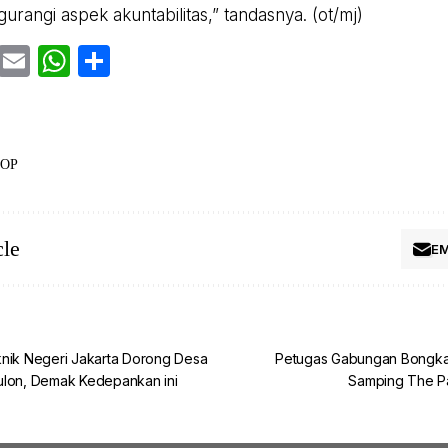
urangi aspek akuntabilitas,” tandasnya. (ot/mj)
cebook
Twitter
Email
WhatsApp
Share
OP
cle
EM
knik Negeri Jakarta Dorong Desa
Petugas Gabungan Bongkar
ulon, Demak Kedepankan ini
Samping The P