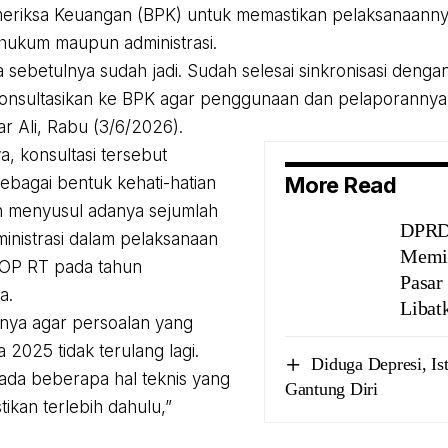
eriksa Keuangan (BPK) untuk memastikan pelaksanaanny
hukum maupun administrasi.
sebetulnya sudah jadi. Sudah selesai sinkronisasi dengan 
konsultasikan ke BPK agar penggunaan dan pelaporannya
ar Ali, Rabu (3/6/2026).
, konsultasi tersebut
More Read
sebagai bentuk kehati-hatian
h menyusul adanya sejumlah
DPRD
ministrasi dalam pelaksanaan
Memi
OP RT pada tahun
Pasar
a.
Libat
nya agar persoalan yang
a 2025 tidak terulang lagi.
Diduga Depresi, I
 ada beberapa hal teknis yang
Gantung Diri
tikan terlebih dahulu,”