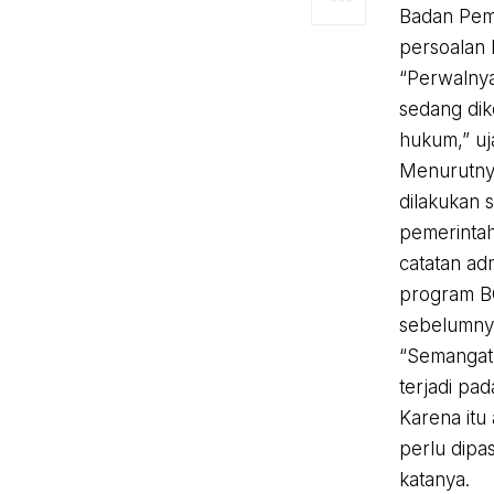
Badan Pem
persoalan 
“Perwalnya 
sedang di
hukum,” uj
Menurutnya
dilakukan 
pemerinta
catatan ad
program B
sebelumny
“Semangat
terjadi pad
Karena itu
perlu dipas
katanya.