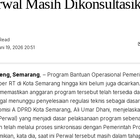
rwal Masih Dikonsultasi
 Read
ni 19, 2026 20:51
teng, Semarang
, – Program Bantuan Operasional Pemer
per RT di Kota Semarang hingga kini belum juga dicairka
memastikan anggaran program tersebut telah tersedia 
inggal menunggu penyelesaian regulasi teknis sebagai dasa
misi A DPRD Kota Semarang, Ali Umar Dhani, menjelask
(Perwal) yang menjadi dasar pelaksanaan program sebena
n telah melalui proses sinkronisasi dengan Pemerintah Pr
kian, kata dia, saat ini Perwal tersebut masih dalam taha