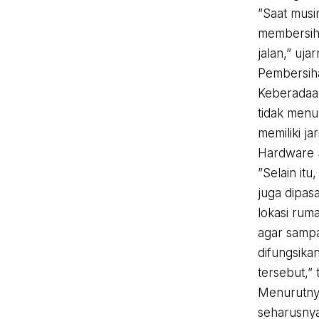
”Saat musi
membersihk
jalan,” uja
Pembersiha
Keberadaan
tidak menu
memiliki j
Hardware S
”Selain it
juga dipas
lokasi rum
agar sampa
difungsika
tersebut,”
Menurutny
seharusny