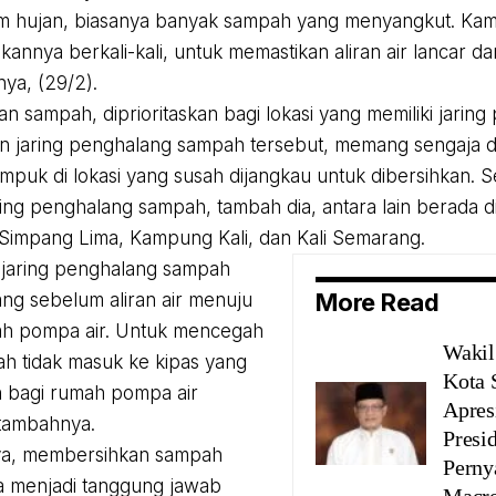
m hujan, biasanya banyak sampah yang menyangkut. Kami
annya berkali-kali, untuk memastikan aliran air lancar da
rnya, (29/2).
n sampah, diprioritaskan bagi lokasi yang memiliki jarin
 jaring penghalang sampah tersebut, memang sengaja d
mpuk di lokasi yang susah dijangkau untuk dibersihkan. Se
aring penghalang sampah, tambah dia, antara lain berada 
impang Lima, Kampung Kali, dan Kali Semarang.
u, jaring penghalang sampah
More Read
ang sebelum aliran air menuju
ah pompa air. Untuk mencegah
Waki
h tidak masuk ke kipas yang
Kota 
n bagi rumah pompa air
Apres
 tambahnya.
Presi
a, membersihkan sampah
Perny
a menjadi tanggung jawab
Macr