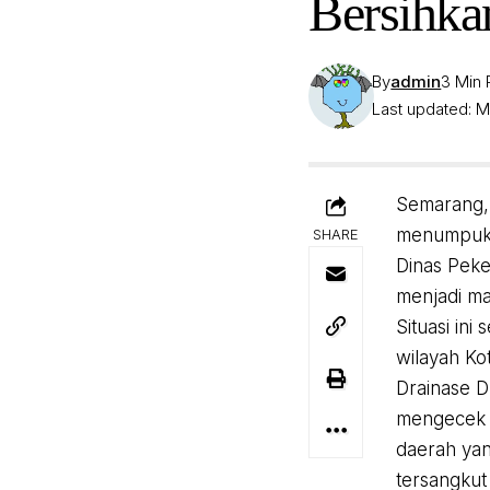
Bersihka
By
admin
3 Min
Last updated: M
Semarang, 
menumpuk h
SHARE
Dinas Peke
menjadi ma
Situasi ini
wilayah Ko
Drainase D
mengecek s
daerah yan
tersangkut