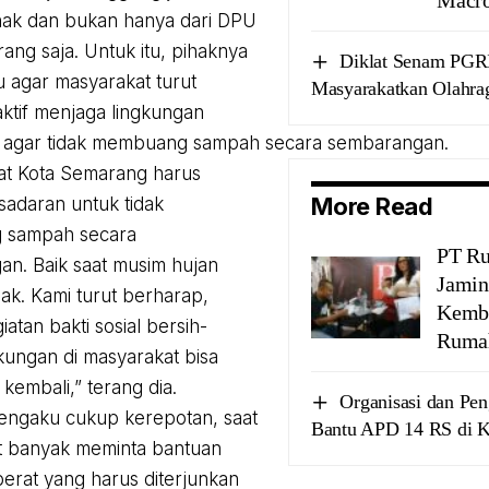
hak dan bukan hanya dari DPU
ang saja. Untuk itu, pihaknya
Diklat Senam PGR
agar masyarakat turut
Masyarakatkan Olahra
ktif menjaga lingkungan
, agar tidak membuang sampah secara sembarangan.
at Kota Semarang harus
More Read
esadaran untuk tidak
 sampah secara
PT Ru
n. Baik saat musim hujan
Jamin
ak. Kami turut berharap,
Kemba
atan bakti sosial bersih-
Ruma
gkungan di masyarakat bisa
kembali,” terang dia.
Organisasi dan Pe
engaku cukup kerepotan, saat
Bantu APD 14 RS di 
t banyak meminta bantuan
berat yang harus diterjunkan