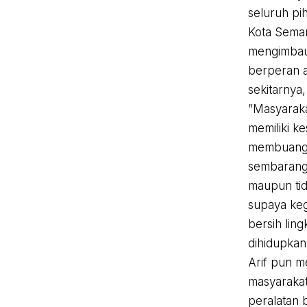
seluruh pi
Kota Semar
mengimbau 
berperan a
sekitarnya
”Masyarak
memiliki k
membuang
sembaranga
maupun tid
supaya kegi
bersih lin
dihidupkan 
Arif pun m
masyaraka
peralatan 