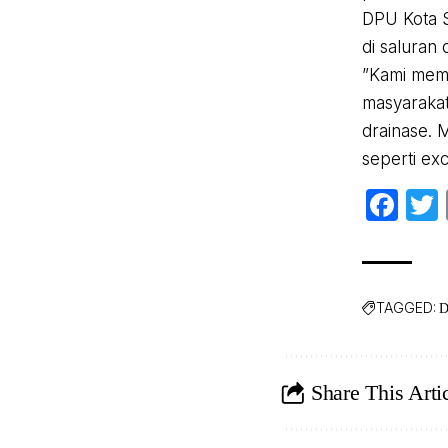
DPU Kota S
di saluran 
”Kami mem
masyaraka
drainase. 
seperti ex
Fa
TAGGED:
D
Share This Arti