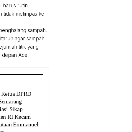
 harus rutin
n tidak melimpas ke
g penghalang sampah.
itaruh agar sampah
jumlah titik yang
di depan Ace
l Ketua DPRD
Semarang
iasi Sikap
den RI Kecam
ataan Emmanuel
on