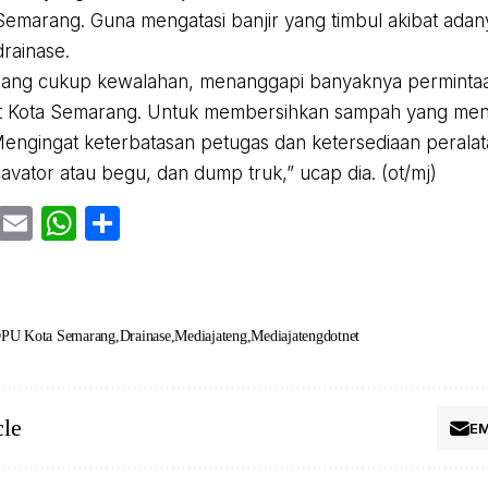
emarang. Guna mengatasi banjir yang timbul akibat ad
drainase.
ang cukup kewalahan, menanggapi banyaknya permintaa
t Kota Semarang. Untuk membersihkan sampah yang meny
Mengingat keterbatasan petugas dan ketersediaan peralat
cavator atau begu, dan dump truk,” ucap dia. (ot/mj)
cebook
Twitter
Email
WhatsApp
Share
PU Kota Semarang
Drainase
Mediajateng
Mediajatengdotnet
cle
EM