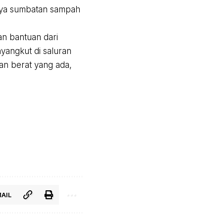
anya sumbatan sampah
n bantuan dari
angkut di saluran
an berat yang ada,
AIL