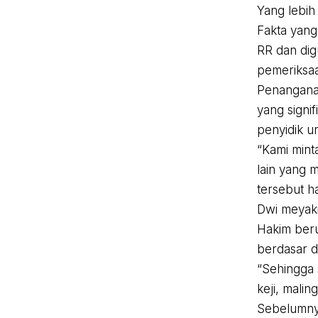
Yang lebih
Fakta yang 
RR dan dig
pemeriksaa
Penanganan
yang signi
penyidik u
“Kami mint
lain yang 
tersebut h
Dwi meyaki
Hakim beru
berdasar d
“Sehingga 
keji, malin
Sebelumnya