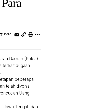
 Para
Share
sian Daerah (Polda)
 terkait dugaan
.
enetapan beberapa
h telah divonis
a Pencucian Uang
 di Jawa Tengah dan