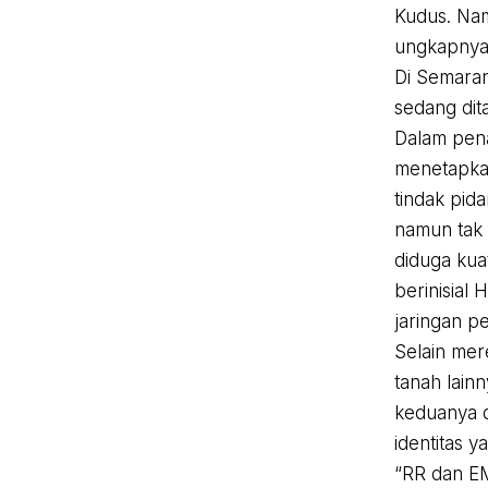
Kudus. Nam
ungkapnya
Di Semaran
sedang dit
Dalam pena
menetapka
tindak pid
namun tak 
diduga kua
berinisial
jaringan pe
Selain mer
tanah lain
keduanya d
identitas 
“RR dan EM