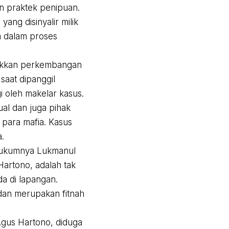
an praktek penipuan.
ang disinyalir milik
a dalam proses
jukkan perkembangan
saat dipanggil
i oleh makelar kasus.
ual dan juga pihak
 para mafia. Kasus
.
 hukumnya Lukmanul
artono, adalah tak
a di lapangan.
 dan merupakan fitnah
Agus Hartono, diduga