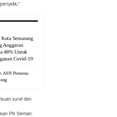
penyidik,”
 Kota Semarang
g Anggaran
a 48% Untuk
ganan Covid-19
an ASN Pemeras
rang
lsuan surat dan
tusan PN Sleman.