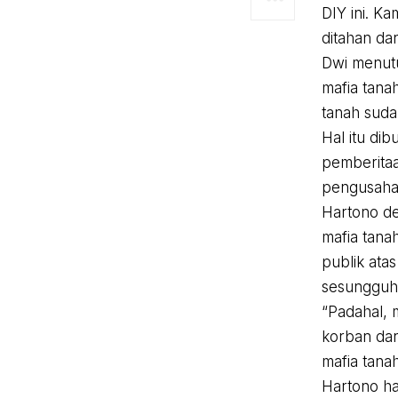
DIY ini. K
ditahan dan
Dwi menutu
mafia tana
tanah suda
Hal itu di
pemberita
pengusaha
Hartono d
mafia tana
publik ata
sesungguh
“Padahal,
korban da
mafia tanah
Hartono ha