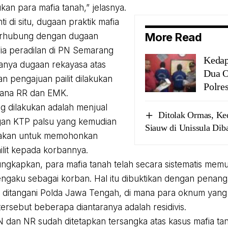
kan para mafia tanah,” jelasnya.
i di situ, dugaan praktik mafia
More Read
terhubung dengan dugaan
fia peradilan di PN Semarang
Kedap
anya dugaan rekayasa atas
Dua O
 pengajuan pailit dilakukan
Polre
dana RR dan EMK.
 dilakukan adalah menjual
Ditolak Ormas, Ke
gan KTP palsu yang kemudian
Siauw di Unissula Dib
nakan untuk memohonkan
ilit kepada korbannya.
gkapkan, para mafia tanah telah secara sistematis memut
gaku sebagai korban. Hal itu dibuktikan dengan penang
 ditangani Polda Jawa Tengah, di mana para oknum yang 
tersebut beberapa diantaranya adalah residivis.
dan NR sudah ditetapkan tersangka atas kasus mafia tana