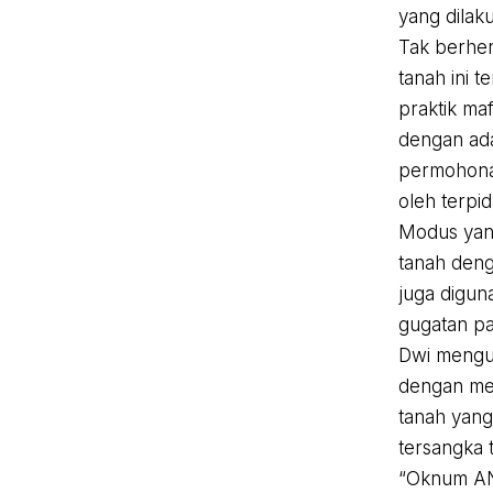
yang dilaku
Tak berhent
tanah ini 
praktik ma
dengan ad
permohonan
oleh terpi
Modus yang
tanah den
juga digu
gugatan pa
Dwi mengun
dengan men
tanah yang
tersangka 
“Oknum AN 