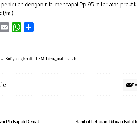
penipuan dengan nilai mencapai Rp 95 miliar atas praktik 
(ot/mj)
cebook
Twitter
Email
WhatsApp
Share
wi Sofiyanto
Koalisi LSM Jateng
mafia tanah
cle
EM
mi Plh Bupati Demak
Sambut Lebaran, Ribuan Botol 