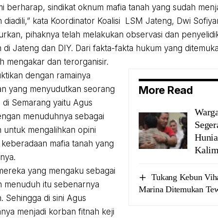
ami berharap, sindikat oknum mafia tanah yang sudah menj
 diadili,” kata Koordinator Koalisi LSM Jateng, Dwi Sofiy
rkan, pihaknya telah melakukan observasi dan penyelidika
h di Jateng dan DIY. Dari fakta-fakta hukum yang ditemuka
h mengakar dan terorganisir.
buktikan dengan ramainya
More Read
an yang menyudutkan seorang
 di Semarang yaitu Agus
Warga
engan menuduhnya sebagai
Seger
h untuk mengalihkan opini
Hunia
s keberadaan mafia tanah yang
Kalim
nya.
 mereka yang mengaku sebagai
Tukang Kebun Vih
n menuduh itu sebenarnya
Marina Ditemukan Tew
. Sehingga di sini Agus
nya menjadi korban fitnah keji