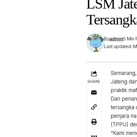
LSM Jate
Tersangk
By
admin
5 Min
Last updated: Me
Semarang, 
Jateng dan
SHARE
praktik ma
Dari penan
tersangka 
penjara na
(TPPU) de
“Kami mend