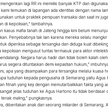
 mengerikan lagi RR ini memiliki banyak KTP dan digunak
kami temukan di lapangan ada identitas dengan nama lain y
unakan untuk praktek penipuan transaksi dan saat ini jug
n di kepolisian,” tambahnya.
 kasus mafia tanah di Jateng hingga kini belum menun
fikan. Penyebabnya tak lain karena mereka selalu mangkir 
ntuk diperiksa sebagai tersangka dan diduga kuat dibeking
a kepolisian mengusut tuntas termasuk para aktor intelekt
mendalangi. Negara harus hadir dan tidak boleh kalah oleh
arus segera dituntaskan demi kepastian hukum,” imbuhnya
ni, apa yang disampaikan para tersangka melalui kuasa
pa tuduhan kepada pengusaha di Semarang yaitu Agus H
an fitnah yang keji dengan memutarbalikkan fakta yang ad
sangat jelas tuduhan ke Agus Hartono itu tidak berdasar
g teriak maling,” pungkasnya.
, diberitakan anak dari seorang miliarder di Semarang, 