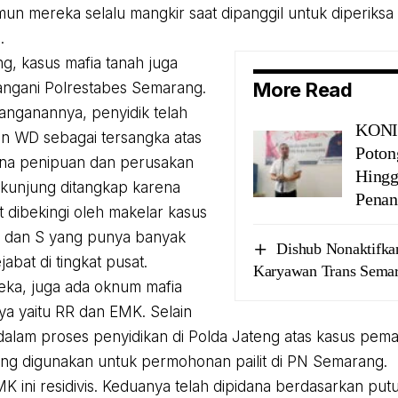
un mereka selalu mangkir saat dipanggil untuk diperiksa 
.
g, kasus mafia tanah juga
More Read
angani Polrestabes Semarang.
nganannya, penyidik telah
KONI
n WD sebagai tersangka atas
Poton
ana penipuan dan perusakan
Hingg
kunjung ditangkap karena
Penan
t dibekingi oleh makelar kasus
 H dan S yang punya banyak
Dishub Nonaktifk
jabat di tingkat pusat.
Karyawan Trans Sema
eka, juga ada oknum mafia
nya yaitu RR dan EMK. Selain
alam proses penyidikan di Polda Jateng atas kasus pema
yang digunakan untuk permohonan pailit di PN Semarang.
K ini residivis. Keduanya telah dipidana berdasarkan pu