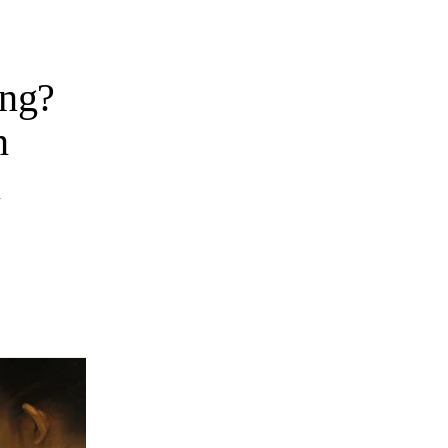
ang?
n
i