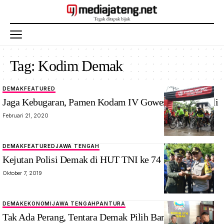
Tag:
Kodim Demak
DEMAK
FEATURED
Jaga Kebugaran, Pamen Kodam IV Gowes di Kota Wali
Februari 21, 2020
DEMAK
FEATURED
JAWA TENGAH
Kejutan Polisi Demak di HUT TNI ke 74
Oktober 7, 2019
DEMAK
EKONOMI
JAWA TENGAH
PANTURA
Tak Ada Perang, Tentara Demak Pilih Bangun Jalan