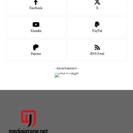
Facebook
X
Youtube
PayPal
Patreon
RSS Feed
- Advertisement -