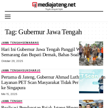
Tag:
Gubernur Jawa Tengah
JAWA TENGAH
SEMARANG
Hari Ini Gubernur Jawa Tengah Panggil Walikota
Semarang dan Bupati Demak, Bahas Soal Banjir
Oktober 29, 2025
JAWA TENGAH
SUKOHARJO
Pertama di Jateng, Gubernur Ahmad Luthfi : Resmikan
Layanan PET Scan Masyarakat Tidak Perlu Jauh-jauh
ke Singapura
Mei 15, 2025
JAWA TENGAH
Realisasi Pendapatan Pajak Jateng Hingga April Capai