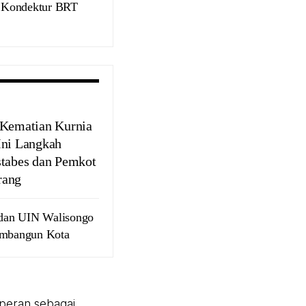
 Kondektur BRT
 Kematian Kurnia
Ini Langkah
stabes dan Pemkot
rang
dan UIN Walisongo
embangun Kota
peran sebagai