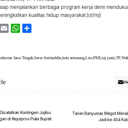
iap menjalankan berbagai program kerja demi mendukun
eningkatkan kualitas hidup masyarakat.(ot/mj)
cebook
Twitter
Email
WhatsApp
Share
ubernur Jawa Tengah
Iswar Aminuddin
kota semarang
Lies
PKK
taj yasin
TP
Wak
cle
EM
Dicatatkan Kontingen Jujitsu
Tarian Banyumas Megot Meria
n di Kejurprov Piala Bupati
Jadi ke 454 Ka