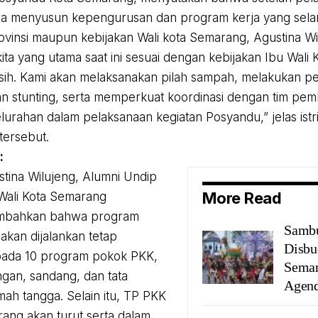
ra menyusun kepengurusan dan program kerja yang sela
vinsi maupun kebijakan Wali kota Semarang, Agustina Wi
ita yang utama saat ini sesuai dengan kebijakan Ibu Wali K
sih. Kami akan melaksanakan pilah sampah, melakukan p
 stunting, serta memperkuat koordinasi dengan tim pe
urahan dalam pelaksanaan kegiatan Posyandu,” jelas istri
tersebut.
 :
tina Wilujeng, Alumni Undip
More Read
Wali Kota Semarang
mbahkan bahwa program
Samb
 akan dijalankan tetap
Disbu
ada 10 program pokok PKK,
Semar
ngan, sandang, dan tata
Agend
mah tangga. Selain itu, TP PKK
ang akan turut serta dalam