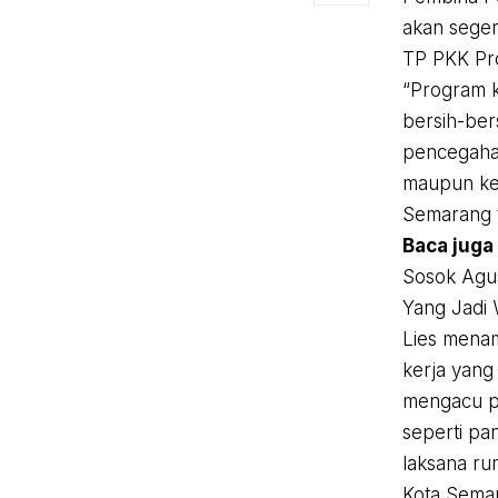
akan sege
TP PKK Pro
“Program k
bersih-ber
pencegahan
maupun kel
Semarang 
Baca juga
Sosok Agus
Yang Jadi 
Lies mena
kerja yang
mengacu p
seperti pa
laksana ru
Kota Semar