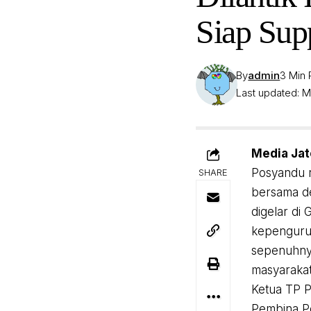
Siap Sup
By
admin
3 Min
Last updated: M
Media Ja
Posyandu r
SHARE
bersama de
digelar di
kepenguru
sepenuhnya
masyarakat
Ketua TP P
Pembina Po