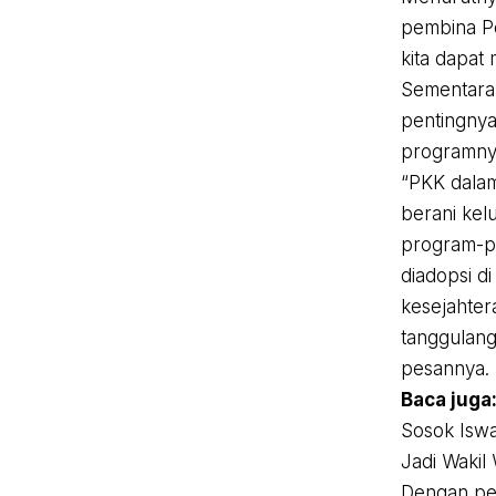
pembina P
kita dapat
Sementara 
pentingnya
programny
“PKK dalam
berani kel
program-pr
diadopsi d
kesejahter
tanggulang
pesannya.
Baca juga
Sosok Iswa
Jadi Wakil
Dengan pel