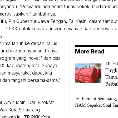
osyandu. “Posyandu ada enam tugas pokok, mudah-mudah
 merealisasikan,” tambahnya.
itu, Plh Gubernur Jawa Tengah, Taj Yasin, dalam samb
 TP PKK untuk keluar dari zona nyaman dan berinovasi 
a.
 lima tahun ke depan harus
More Read
uar dari zona nyaman. Punya
ogram yang inovatif dan bisa
DLH 
i 35 kabupaten/kota. Supaya
Tingk
aan masyarakat dapat kita
Tamb
i dan tangani bersama-sama,”
Perba
:
Pemkot Semarang,
r Aminuddin, Dari Birokrat
HAM Sepakat Soal Ta
 Wali Kota Semarang
antikan ini, TP PKK Kota