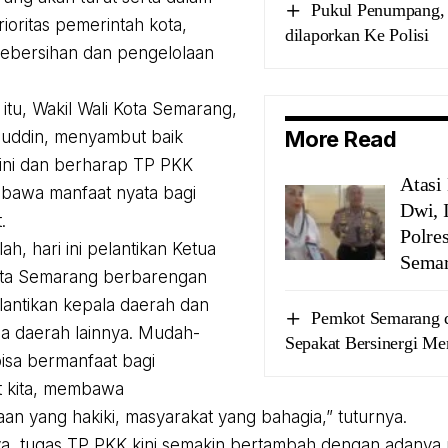
Pukul Penumpang,
ioritas pemerintah kota,
dilaporkan Ke Polisi
ebersihan dan pengelolaan
itu, Wakil Wali Kota Semarang,
More Read
nuddin, menyambut baik
 ini dan berharap TP PKK
Atasi
bawa manfaat nyata bagi
Dwi, 
.
Polre
lah, hari ini pelantikan Ketua
Sema
ta Semarang berbarengan
antikan kepala daerah dan
Pemkot Semarang 
la daerah lainnya. Mudah-
Sepakat Bersinergi M
isa bermanfaat bagi
t kita, membawa
aan yang hakiki, masyarakat yang bahagia,” tuturnya.
, tugas TP PKK kini semakin bertambah dengan adanya 