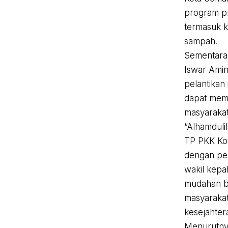
program pr
termasuk k
sampah.
Sementara 
Iswar Ami
pelantikan
dapat mem
masyarakat
“Alhamdulil
TP PKK Ko
dengan pel
wakil kepa
mudahan b
masyaraka
kesejahter
Menurutnya