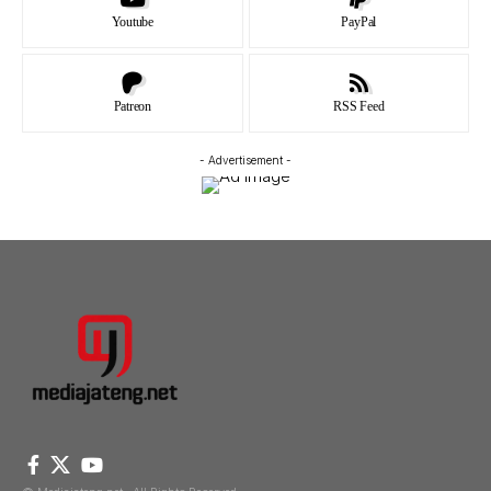
Youtube
PayPal
Patreon
RSS Feed
- Advertisement -