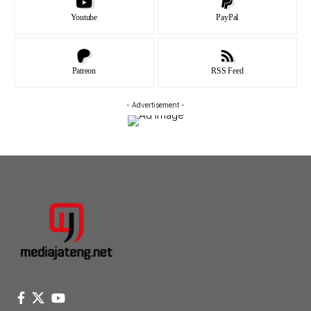
Youtube
PayPal
Patreon
RSS Feed
- Advertisement -