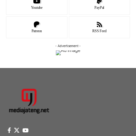
Youtube
PayPal
Patreon
RSS Feed
- Advertisement -