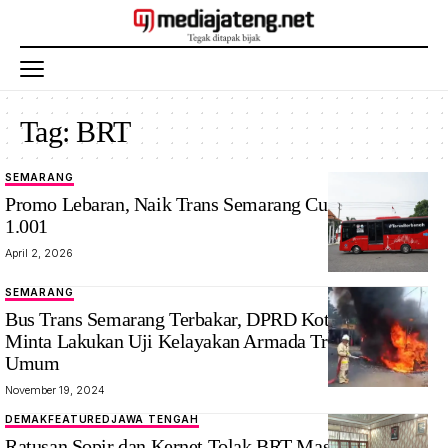
Tag:
BRT
SEMARANG
Promo Lebaran, Naik Trans Semarang Cuma Bayar Rp
1.001
April 2, 2026
SEMARANG
Bus Trans Semarang Terbakar, DPRD Kota Semarang
Minta Lakukan Uji Kelayakan Armada Transportasi
Umum
November 19, 2024
DEMAK
FEATURED
JAWA TENGAH
Ratusan Sopir dan Kernet Tolak BRT Masuk Demak