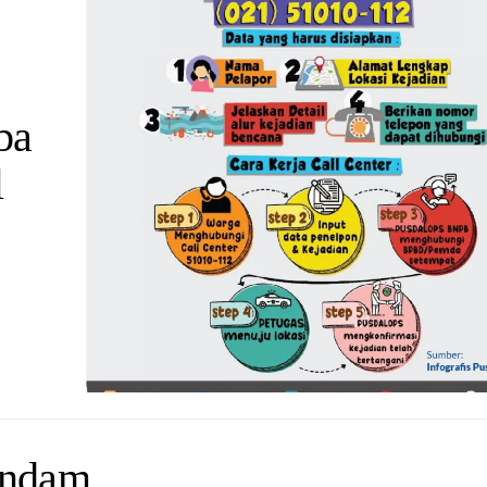
ba
l
endam