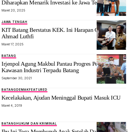
Diharapkan Menarik Investasi ke Jawa Tengah
KEK Batang,
Maret 20, 2025
Jawa Tengah
JAWA TENGAH
KIT Batang Berstatus KEK. Ini Harapan Gubernur
Ahmad Luthfi
Maret 17, 2025
BATANG
Irjenpol Agung Makbul Pantau Progres Pembangunan
Kawasan Industri Terpadu Batang
September 30, 2021
BATANG
DEMAK
FEATURED
Kecelakakan, Ajudan Meninggal Bupati Masuk ICU
Maret 4, 2019
BATANG
HUKUM DAN KRIMINAL
Ibu Ini Tega Membunuh Anak Setelah Dapat Bisikan di