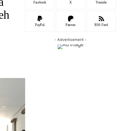
a
Facebook
X
Youtube
eh
PayPal
Patreon
RSS Feed
- Advertisement -