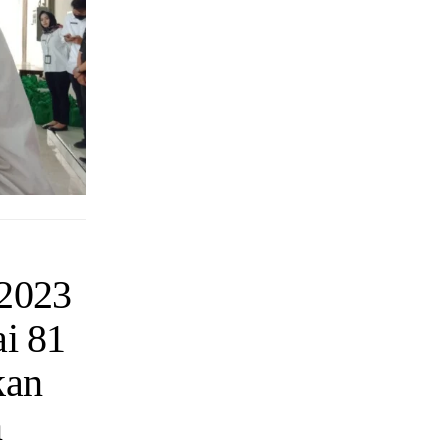
 2023
i 81
kan
n