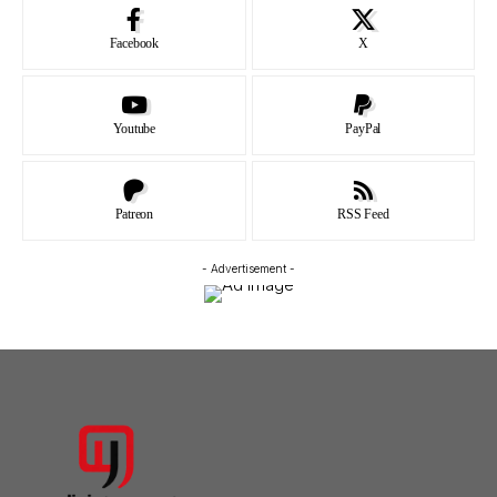
Facebook
X
Youtube
PayPal
Patreon
RSS Feed
- Advertisement -