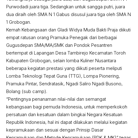
Purwodadi juara tiga. Sedangkan untuk sangga putri, juara
dua diraih oleh SMA N 1 Gabus disusul juara tiga oleh SMA N
1 Grobogan.
Kemah Kebangsaan dan Gladi Widya Muda Bakti Praja diikuti
empat ratusan orang Pramuka Penegak dari berbagai
Gugusdepan SMA/MA/SMK dan Pondok Pesantren
bertempat di Lapangan Desa Tambirejo Kecamatan Toroh
Kabupaten Grobogan, selain lomba Kuliner Nusantara
beberapa kegiatan prestasi yang diikuti peserta meliputi
Lomba Teknologi Tepat Guna (TTG), Lompa Pionering,
Pramuka Pintar, Sendratasik, Ngadi Saliro Ngadi Busono,
Bolang (sub camp).
“Pentingnya penanaman nilai-nilai dan semangat
kebangsaan bagi pemuda Indonesia, untuk memperkokoh
persatuan dan kesatuan dalam bingkai Negara Kesatuan
Republik Indonesia, hal ini dapat dilakukan melalui kegiatan
kepramukaan dan sesuai dengan Prinsip Dasar
Kepramukaan dan Metode Kepramukaan (PDK & MK)” tegas