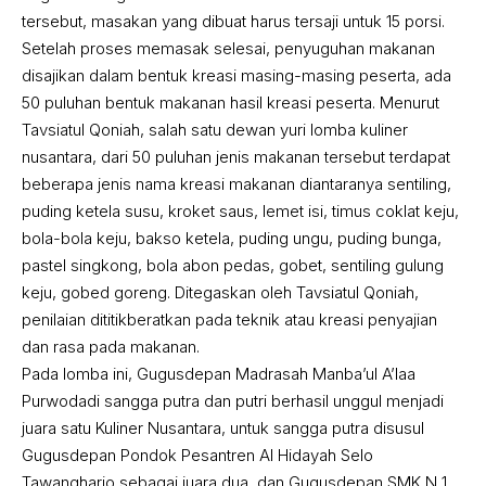
tersebut, masakan yang dibuat harus tersaji untuk 15 porsi.
Setelah proses memasak selesai, penyuguhan makanan
disajikan dalam bentuk kreasi masing-masing peserta, ada
50 puluhan bentuk makanan hasil kreasi peserta. Menurut
Tavsiatul Qoniah, salah satu dewan yuri lomba kuliner
nusantara, dari 50 puluhan jenis makanan tersebut terdapat
beberapa jenis nama kreasi makanan diantaranya sentiling,
puding ketela susu, kroket saus, lemet isi, timus coklat keju,
bola-bola keju, bakso ketela, puding ungu, puding bunga,
pastel singkong, bola abon pedas, gobet, sentiling gulung
keju, gobed goreng. Ditegaskan oleh Tavsiatul Qoniah,
penilaian dititikberatkan pada teknik atau kreasi penyajian
dan rasa pada makanan.
Pada lomba ini, Gugusdepan Madrasah Manba’ul A’laa
Purwodadi sangga putra dan putri berhasil unggul menjadi
juara satu Kuliner Nusantara, untuk sangga putra disusul
Gugusdepan Pondok Pesantren Al Hidayah Selo
Tawangharjo sebagai juara dua, dan Gugusdepan SMK N 1