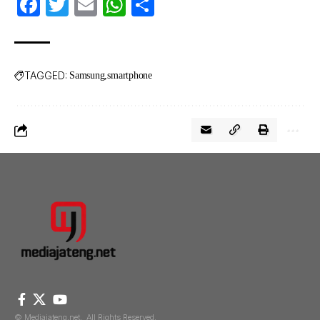
Facebook
Twitter
Email
WhatsApp
Share
TAGGED:
Samsung
smartphone
© Mediajateng.net. All Rights Reserved.