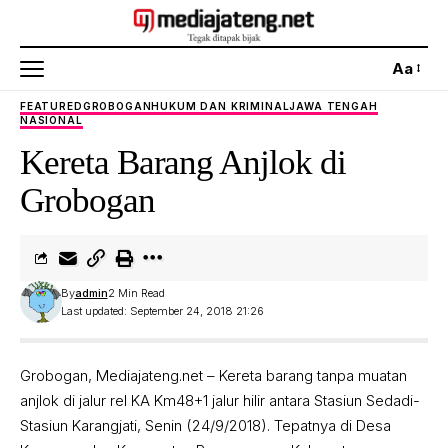
Aa
FEATURED
GROBOGAN
HUKUM DAN KRIMINAL
JAWA TENGAH
NASIONAL
Kereta Barang Anjlok di
Grobogan
By
admin
2 Min Read
Last updated: September 24, 2018 21:26
Grobogan, Mediajateng.net – Kereta barang tanpa muatan
anjlok di jalur rel KA Km48+1 jalur hilir antara Stasiun Sedadi-
Stasiun Karangjati, Senin (24/9/2018). Tepatnya di Desa