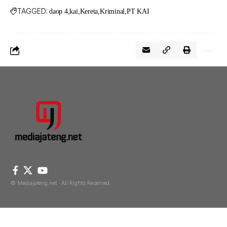
TAGGED:
daop 4
kai
Kereta
Kriminal
PT KAI
© Mediajateng.net. All Rights Reserved.