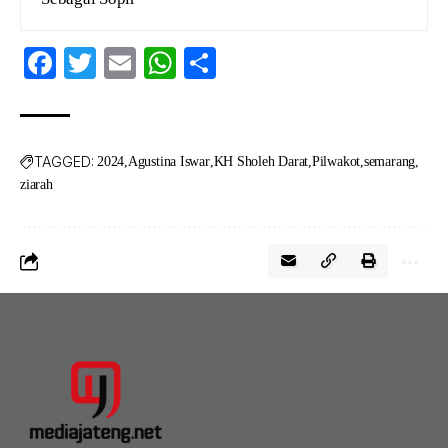
Facebook
Twitter
Email
WhatsApp
Share
TAGGED:
2024
Agustina Iswar
KH Sholeh Darat
Pilwakot
semarang
ziarah