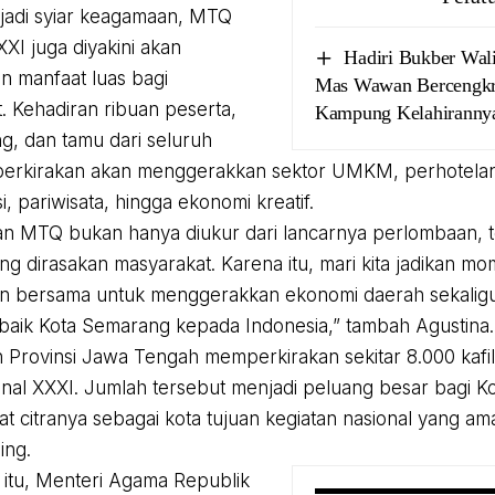
jadi syiar keagamaan, MTQ
XI juga diyakini akan
Hadiri Bukber Wal
 manfaat luas bagi
Mas Wawan Bercengkr
. Kehadiran ribuan peserta,
Kampung Kelahiranny
, dan tamu dari seluruh
iperkirakan akan menggerakkan sektor UMKM, perhotelan,
i, pariwisata, hingga ekonomi kreatif.
n MTQ bukan hanya diukur dari lancarnya perlombaan, te
ng dirasakan masyarakat. Karena itu, mari kita jadikan mo
n bersama untuk menggerakkan ekonomi daerah sekali
rbaik Kota Semarang kepada Indonesia,” tambah Agustina.
 Provinsi Jawa Tengah memperkirakan sekitar 8.000 kafi
al XXXI. Jumlah tersebut menjadi peluang besar bagi K
 citranya sebagai kota tujuan kegiatan nasional yang a
ing.
itu, Menteri Agama Republik