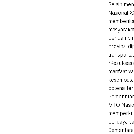
Selain men
Nasional XX
memberikan
masyarakat
pendamping
provinsi d
transportas
“Kesuksesa
manfaat ya
kesempata
potensi te
Pemerintah
MTQ Nasion
memperkuat
berdaya sa
Sementara 