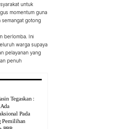
syarakat untuk
ligus momentum guna
h semangat gotong
n berlomba. Ini
seluruh warga supaya
an pelayanan yang
gan penuh
asin Tegaskan :
 Ada
aksional Pada
g Pemilihan
m PPP