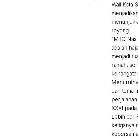
Wali Kota 
menjadika
menunjukka
royong.
“MTQ Nasio
adalah haj
menjadi tu
ramah, ser
kehangatan
Menurutnya
dan tema m
perjalana
XXXI pada
Lebih dari 
ketiganya 
kebersamaa