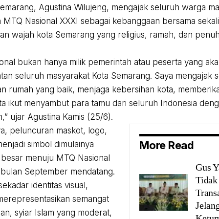
Semarang, Agustina Wilujeng, mengajak seluruh warga ma
n MTQ Nasional XXXI sebagai kebanggaan bersama seka
n wajah kota Semarang yang religius, ramah, dan penu
nal bukan hanya milik pemerintah atau peserta yang aka
atan seluruh masyarakat Kota Semarang. Saya mengajak 
an rumah yang baik, menjaga kebersihan kota, memberik
ta ikut menyambut para tamu dari seluruh Indonesia den
,” ujar Agustina Kamis (25/6).
, peluncuran maskot, logo,
More Read
enjadi simbol dimulainya
n besar menuju MTQ Nasional
Gus Y
 bulan September mendatang.
Tidak
sekadar identitas visual,
Trans
merepresentasikan semangat
Jelan
n, syiar Islam yang moderat,
Ketu