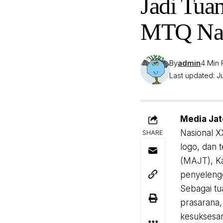
Jadi Tua
MTQ Nas
By
admin
4 Min
Last updated: J
Media Ja
Nasional X
SHARE
logo, dan 
(MAJT), Ka
penyelengg
Sebagai tu
prasarana,
kesuksesa