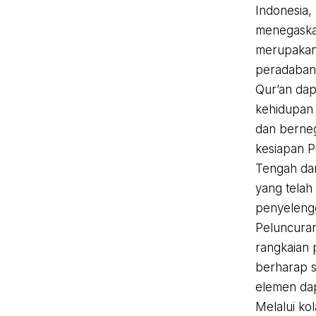
Indonesia,
menegaska
merupaka
peradaban Q
Qur’an dap
kehidupan
dan berneg
kesiapan P
Tengah da
yang tela
penyelengg
Peluncuran
rangkaian
berharap s
elemen dap
Melalui ko