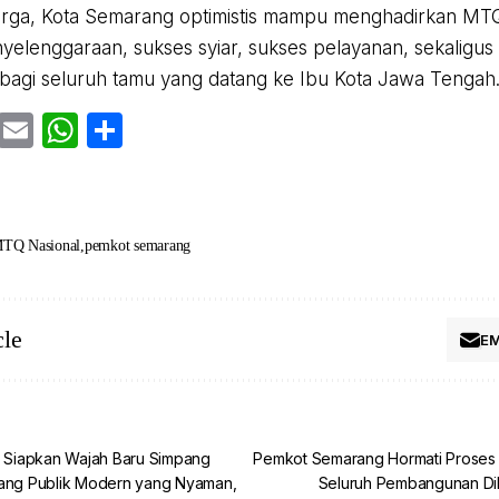
arga, Kota Semarang optimistis mampu menghadirkan MTQ
yelenggaraan, sukses syiar, sukses pelayanan, sekaligu
agi seluruh tamu yang datang ke Ibu Kota Jawa Tengah.
cebook
Twitter
Email
WhatsApp
Share
TQ Nasional
pemkot semarang
cle
EM
a Siapkan Wajah Baru Simpang
Pemkot Semarang Hormati Proses
uang Publik Modern yang Nyaman,
Seluruh Pembangunan Di