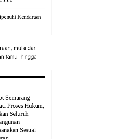
ipenuhi Kendaraan
an, mulai dari
an tamu, hingga
ot Semarang
ti Proses Hukum,
kan Seluruh
angunan
sanakan Sesuai
uran