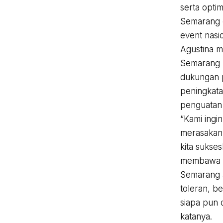
serta opti
Semarang 
event nasio
Agustina 
Semarang 
dukungan p
peningkata
penguatan 
“Kami ingi
merasakan
kita sukse
membawa 
Semarang 
toleran, b
siapa pun 
katanya.