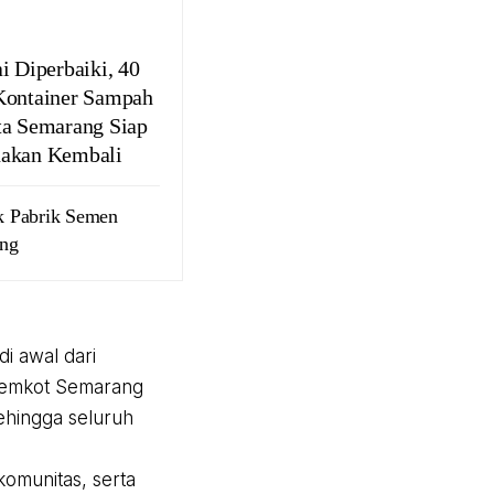
i Diperbaiki, 40
Kontainer Sampah
ta Semarang Siap
akan Kembali
k Pabrik Semen
eng
i awal dari
Pemkot Semarang
ehingga seluruh
omunitas, serta