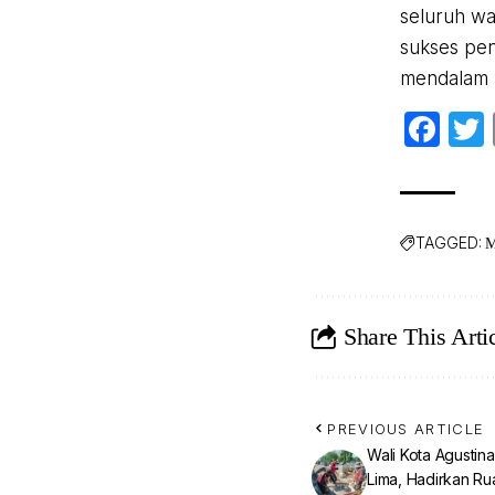
seluruh w
sukses pen
mendalam b
Fa
TAGGED:
M
Share This Arti
PREVIOUS ARTICLE
Wali Kota Agustin
Lima, Hadirkan R