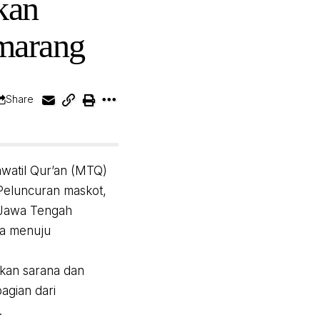
kan
marang
Share
atil Qur’an (MTQ)
Peluncuran maskot,
 Jawa Tengah
ma menuju
kan sarana dan
agian dari
.