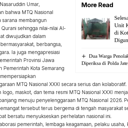
More Read
 Nasaruddin Umar,
n bahwa MTQ Nasional
Selesa
n sarana membangun
Unit 
urani sehingga nilai-nilai Al-
di Ko
at diwujudkan dalam
Digun
 bermasyarakat, berbangsa,
ara. Ia juga mengapresiasi
Dua Warga Penola
emerintah Provinsi Jawa
Diperiksa di Polda Jat
n Pemerintah Kota Semarang
h mempersiapkan
araan MTQ Nasional XXXI secara serius dan kolaboratif.
 logo, maskot, dan tema resmi MTQ Nasional XXXI menjad
 panjang menuju penyelenggaraan MTQ Nasional 2026. 
emangat tersebut terus bergema di tengah masyarakat s
at bersatu menyukseskan perhelatan nasional ini.
laborasi pemerintah, lembaga keagamaan, pelaku usaha, k