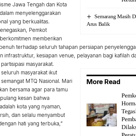
misme Jawa Tengah dan Kota
dalam menyelenggarakan
Semarang Masih D
nal yang berkualitas.
Arus Balik
menegaskan, Pemkot
berkomitmen memberikan
enuh terhadap seluruh tahapan persiapan penyelenggara
n infrastruktur, kesiapan venue, pelayanan bagi kafilah d
partisipasi masyarakat.
n seluruh masyarakat ikut
More Read
 semangat MTQ Nasional. Mari
skan bersama agar para tamu
Pemk
pulang kesan bahwa
Horma
adalah kota yang nyaman,
Tegas
ersih, dan selalu menyambut
Pemb
dengan hati yang terbuka,”
Dilak
Perat