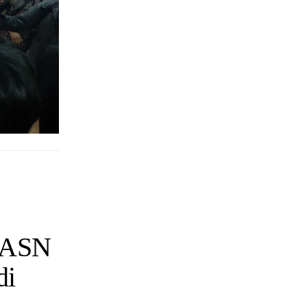
n ASN
di