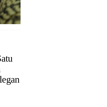
Satu
n
legan