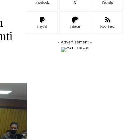
Facebook
X
Youtube
n
PayPal
Patreon
RSS Feed
nti
- Advertisement -