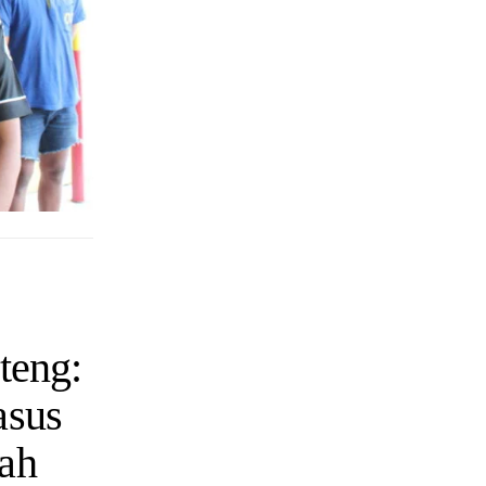
teng:
asus
ah