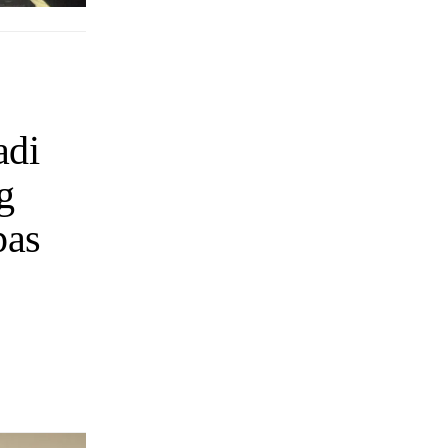
adi
g
pas