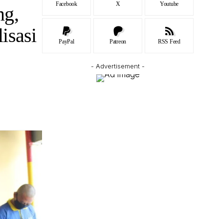
Facebook
X
Youtube
ng,
isasi
PayPal
Patreon
RSS Feed
- Advertisement -