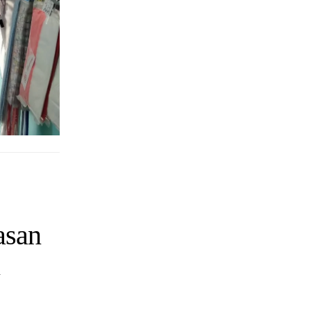
asan
n