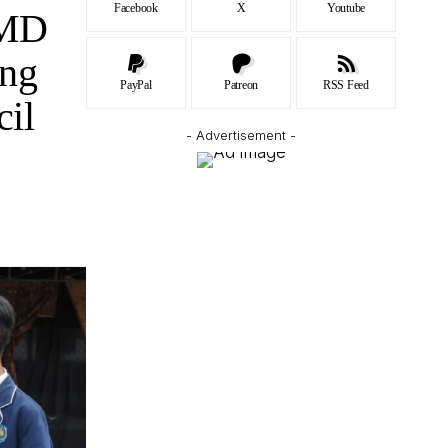
Facebook
X
Youtube
MMD
ang
PayPal
Patreon
RSS Feed
il
- Advertisement -