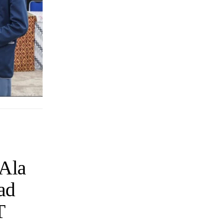
 Ala
ad
T