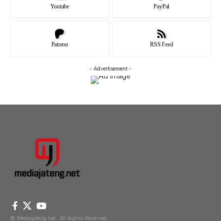
Youtube
PayPal
Patreon
RSS Feed
- Advertisement -
© Mediajateng.net. All Rights Reserved.