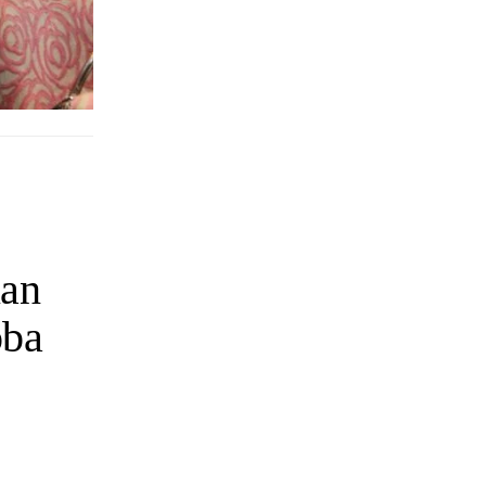
ian
oba