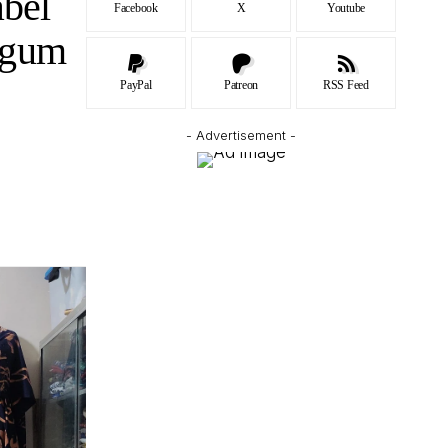
abel
Facebook
X
Youtube
agum
PayPal
Patreon
RSS Feed
- Advertisement -