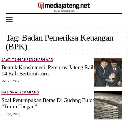
Tag:
Badan Pemeriksa Keuangan
(BPK)
JAWA TENGAH
PENGHARGAAN
Bentuk Konsintensi, Pemprov Jateng Raih Opini WTP
14 Kali Berturut-turut
Mei 23, 2025
NASIONAL
SEMARANG
Soal Penumpukan Beras Di Gudang Bulog, BPK Perlu
“Turun Tangan”
Juli 13, 2019