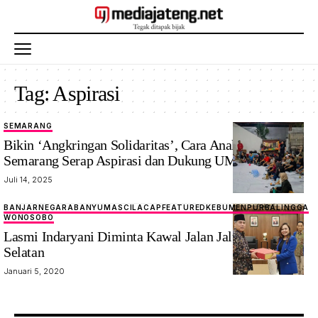
Tag:
Aspirasi
SEMARANG
Bikin ‘Angkringan Solidaritas’, Cara Anak Muda
Semarang Serap Aspirasi dan Dukung UMKM
Juli 14, 2025
BANJARNEGARA
BANYUMAS
CILACAP
FEATURED
KEBUMEN
PURBALINGGA
WONOSOBO
Lasmi Indaryani Diminta Kawal Jalan Jalur Lintas
Selatan
Januari 5, 2020