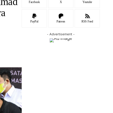
hmad
Facebook
X
Youtube
ra
PayPal
Patreon
RSS Feed
- Advertisement -