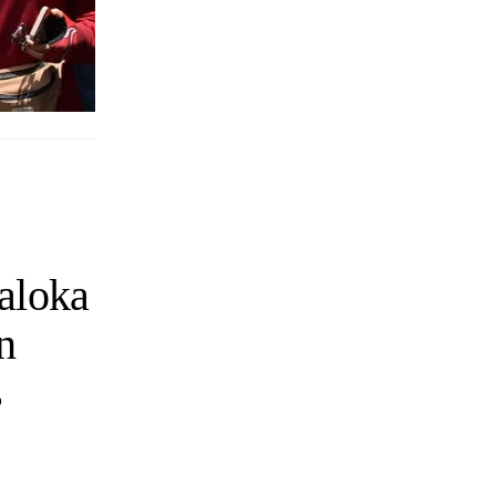
aloka
n
s