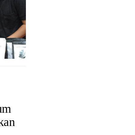
um
kan