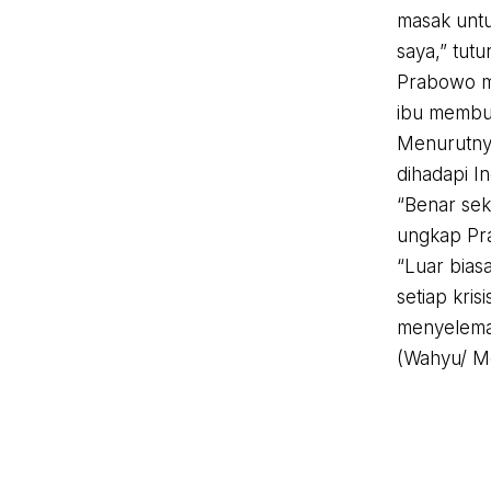
masak untu
saya,” tutu
Prabowo m
ibu membu
Menurutnya
dihadapi I
“Benar sek
ungkap Pr
“Luar bias
setiap kri
menyelema
(Wahyu/ M