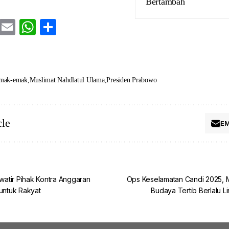
Bertambah
cebook
Twitter
Email
WhatsApp
Share
mak-emak
Muslimat Nahdlatul Ulama
Presiden Prabowo
cle
EM
atir Pihak Kontra Anggaran
Ops Keselamatan Candi 2025,
 untuk Rakyat
Budaya Tertib Berlalu L