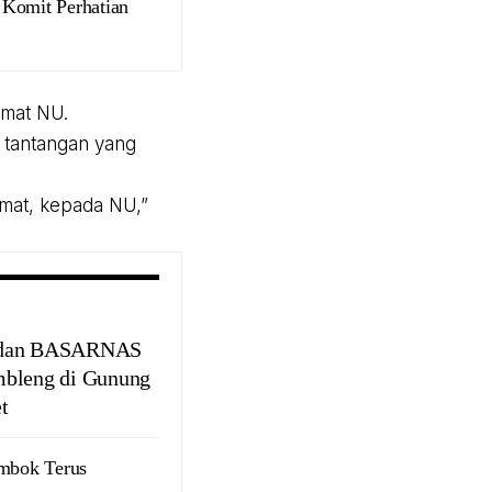
 Komit Perhatian
mat NU.
 tantangan yang
imat, kepada NU,”
dan BASARNAS
bleng di Gunung
t
mbok Terus