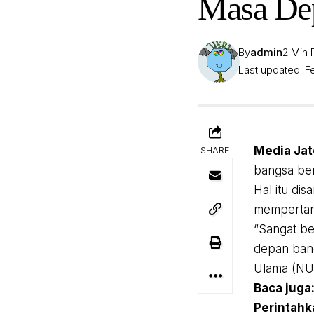
Masa Dep
By
admin
2 Min
Last updated: Fe
Media Jat
SHARE
bangsa ber
Hal itu d
mempertar
“Sangat b
depan bang
Ulama (NU)
Baca juga
Perintahk