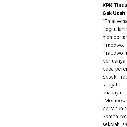
KPK Tinda
Gak Usah 
“Emak-ema
Begitu lahi
mempertaru
Prabowo.
Prabowo me
perjuangan 
pada pere
Sosok Pra
sangat be
anaknya.
“Membesar
bertahun-t
Sampai bis
sekolah; s