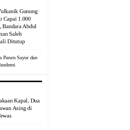
ulkanik Gunung
 Capai 1.000
, Bandara Abdul
an Saleh
li Ditutup
a Panen Sayur dan
Pandemi
akaan Kapal, Dua
awan Asing di
Tewas