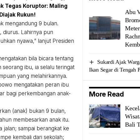
k Tegas Koruptor: Maling
Abu V
Diajak Rukun!
Bromo
k mengandung 9 bulan.
Meter
r, diurus. Lahirnya pun
Rachm
hkan nyawa,” lanjut Presiden
Kemba
ngatakan bila bicara tentang
Sukardi Ajak Warg
seorang ibu, ia selalu teringat
Ikan Segar di Tengah 
mpuan yang melahirkannya.
bowo mengatakan peran ibu
More Read
sar bagi perkembangan anak-
Kecel
kan (anak) bukan 9 bulan,
Wisat
ahun membesarkan anak itu.
Bali 
a jalan; sampai berangkat ke
ampe kembali dari sekolah;