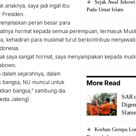
Sejak Awal Jokowi
k anaknya, saya jadi ingat ibu
Pada Umat Islam
r Presiden.
enjelaskan peran besar para
atnya hormat kepada semua perempuan, termasuk Musli
, kehadiran para muslimat turut berkontribusi menjawab
ndonesia.
ali saya sangat hormat, saya menyampaikan kepada musl
abowo.
a dalam sejarahnya, dalam
More Read
sis bangsa, NU muncul untuk
tkan bangsa,” sambung dia.
SAR 
edia Jateng)
Digem
Slame
Korban Gempa Lo