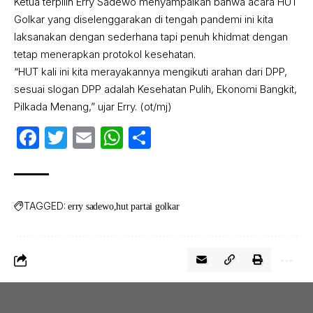
Ketua terpilih Erry Sadewo menyampaikan bahwa acara HUT
Golkar yang diselenggarakan di tengah pandemi ini kita
laksanakan dengan sederhana tapi penuh khidmat dengan
tetap menerapkan protokol kesehatan.
“HUT kali ini kita merayakannya mengikuti arahan dari DPP,
sesuai slogan DPP adalah Kesehatan Pulih, Ekonomi Bangkit,
Pilkada Menang,” ujar Erry. (ot/mj)
Facebook
Twitter
Email
WhatsApp
Share
TAGGED:
erry sadewo
hut partai golkar